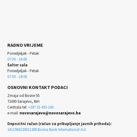
RADNO VRIJEME
Ponedjeljak - Petak
07:30 - 16:00
Šalter sala
Ponedjeljak - Petak
07:30 - 18:00
OSNOVNI KONTAKT PODACI
Zmaja od Bosne 55
71000 Sarajevo, BiH
Centrala tel:
+387 33 492-100
e-mail:
novosarajevo@novosarajevo.ba
Depozitni račun (račun za prikupljanje javnih prihoda):
1411965320011288 Bosna Bank International d.d.