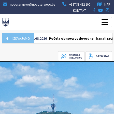
novosarajevo@novosarajevo.ba
+387 33 492 100
MAP
KONTAKT
IZDVAJAMO
05.08.2026
Počela obnova vodovodne i kanalizacione mrež