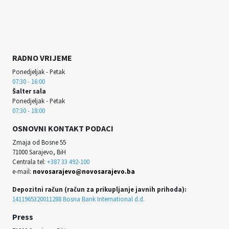
RADNO VRIJEME
Ponedjeljak - Petak
07:30 - 16:00
Šalter sala
Ponedjeljak - Petak
07:30 - 18:00
OSNOVNI KONTAKT PODACI
Zmaja od Bosne 55
71000 Sarajevo, BiH
Centrala tel:
+387 33 492-100
e-mail:
novosarajevo@novosarajevo.ba
Depozitni račun (račun za prikupljanje javnih prihoda):
1411965320011288 Bosna Bank International d.d.
Press