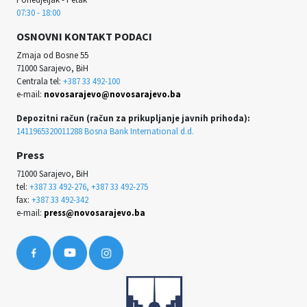
07:30 - 18:00
OSNOVNI KONTAKT PODACI
Zmaja od Bosne 55
71000 Sarajevo, BiH
Centrala tel:
+387 33 492-100
e-mail:
novosarajevo@novosarajevo.ba
Depozitni račun (račun za prikupljanje javnih prihoda):
1411965320011288 Bosna Bank International d.d.
Press
71000 Sarajevo, BiH
tel:
+387 33 492-276, +387 33 492-275
fax:
+387 33 492-342
e-mail:
press@novosarajevo.ba