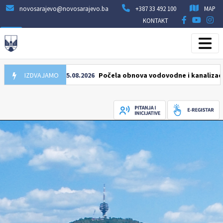
novosarajevo@novosarajevo.ba
+387 33 492 100
MAP
KONTAKT
IZDVAJAMO
05.08.2026
Počela obnova vodovodne i kanalizacione mre