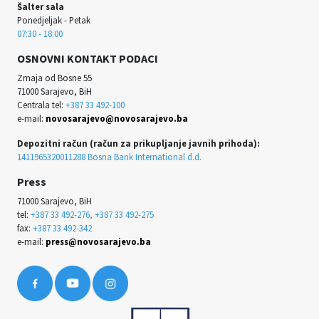
Šalter sala
Ponedjeljak - Petak
07:30 - 18:00
OSNOVNI KONTAKT PODACI
Zmaja od Bosne 55
71000 Sarajevo, BiH
Centrala tel:
+387 33 492-100
e-mail:
novosarajevo@novosarajevo.ba
Depozitni račun (račun za prikupljanje javnih prihoda):
1411965320011288 Bosna Bank International d.d.
Press
71000 Sarajevo, BiH
tel:
+387 33 492-276, +387 33 492-275
fax:
+387 33 492-342
e-mail:
press@novosarajevo.ba