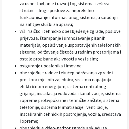
za uspostavljanje i razvoj tog sistema i vrši sve
stručne i druge poslove za neprekidno
funkcionisanje informacionog sistema, u saradnji i
na zahtjev službi za upravu;
vrši fizičko i tehničko obezbjeđenje zgrade, poslove
prijevoza, štampanje i umnožavanje pisanih
materijala, opsluživanje uspostavljenih telefonskih
sistema, održavanje čistoće u radnim prostorijama i
ostale propisane aktivnosti u vezi s tim;
osiguranje uposlenika i imovine;
obezbjeđuje radove tekućeg održavanja zgrade i
prostora mjesnih zajednica, sistema napajanja
električnom energijom, sistema centralnog
grijanja, instalacija vodovoda i kanalizacije, sistema
i opreme protivpožarne i tehničke zaštite, sistema
telefonije, sistema klimatizacije i ventilacije,
instaliranih tehničkih postrojenja, vozila, sredstava
i opreme;
obezbjeđuje video-nadzor zgrade u skladu sa