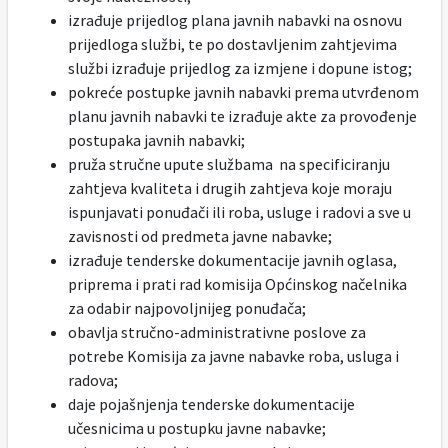
izrađuje prijedlog plana javnih nabavki na osnovu
prijedloga službi, te po dostavljenim zahtjevima
službi izrađuje prijedlog za izmjene i dopune istog;
pokreće postupke javnih nabavki prema utvrđenom
planu javnih nabavki te izrađuje akte za provođenje
postupaka javnih nabavki;
pruža stručne upute službama na specificiranju
zahtjeva kvaliteta i drugih zahtjeva koje moraju
ispunjavati ponuđači ili roba, usluge i radovi a sve u
zavisnosti od predmeta javne nabavke;
izrađuje tenderske dokumentacije javnih oglasa,
priprema i prati rad komisija Općinskog načelnika
za odabir najpovoljnijeg ponuđača;
obavlja stručno-administrativne poslove za
potrebe Komisija za javne nabavke roba, usluga i
radova;
daje pojašnjenja tenderske dokumentacije
učesnicima u postupku javne nabavke;