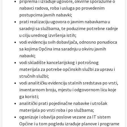
priprema i izrađuje ugovore, okvirne sporazume o
nabavci radova, roba i usluga po provedenim
postupcima javnih nabavki;
prati realizaciju ugovora o javnim nabavkama u
saradnji sa službama, te poduzime potrebne radnje
u cilju urednog izvršenja istih;
vodi evidenciju svih dobavljača, odnosno ponudioca
sa kojima Općina ima saradnju u okviru javnih
nabavki;
vodi skladište kancelarijskog i potrošnog
materijala za potrebe općinskih službi za upravu i
stručnih službi;
vodi analitičku evidenciju stalnih sredstava po vrsti,
inventarnom broju, mjestu i odgovornom licu koje
ga koristi;
analitički prati pojedinačne nabavke i utrošak
materijala po vrsti roba i po službama;
oganizuje i obavlja poslove vezane za IT sistem
Općine i u tom pogledu izrađuje planove i programe