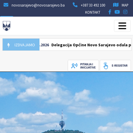
novosarajevo@novosarajevo.ba
+387 33 492 100
MAP
KONTAKT
IZDVAJAMO
07.08.2026
Delegacija Općine Novo Sarajevo odala počast š