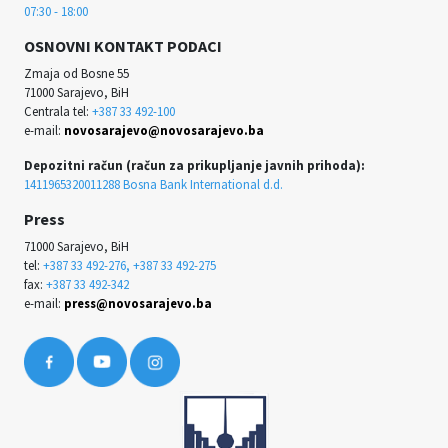
07:30 - 18:00
OSNOVNI KONTAKT PODACI
Zmaja od Bosne 55
71000 Sarajevo, BiH
Centrala tel:
+387 33 492-100
e-mail:
novosarajevo@novosarajevo.ba
Depozitni račun (račun za prikupljanje javnih prihoda):
1411965320011288 Bosna Bank International d.d.
Press
71000 Sarajevo, BiH
tel:
+387 33 492-276, +387 33 492-275
fax:
+387 33 492-342
e-mail:
press@novosarajevo.ba