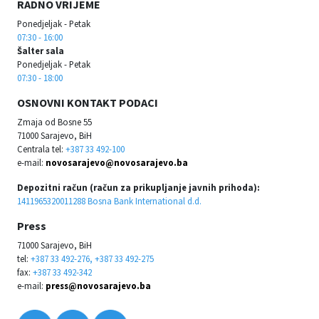
RADNO VRIJEME
Ponedjeljak - Petak
07:30 - 16:00
Šalter sala
Ponedjeljak - Petak
07:30 - 18:00
OSNOVNI KONTAKT PODACI
Zmaja od Bosne 55
71000 Sarajevo, BiH
Centrala tel:
+387 33 492-100
e-mail:
novosarajevo@novosarajevo.ba
Depozitni račun (račun za prikupljanje javnih prihoda):
1411965320011288 Bosna Bank International d.d.
Press
71000 Sarajevo, BiH
tel:
+387 33 492-276, +387 33 492-275
fax:
+387 33 492-342
e-mail:
press@novosarajevo.ba