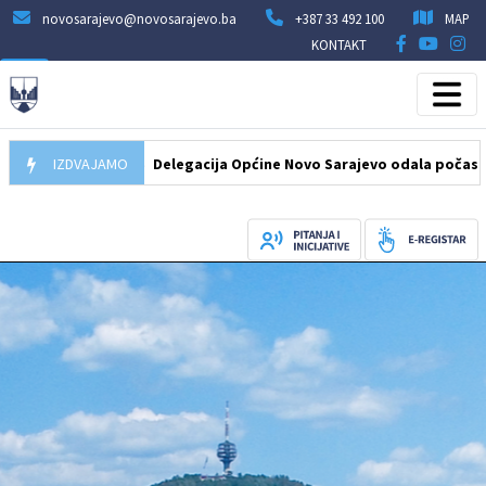
novosarajevo@novosarajevo.ba
+387 33 492 100
MAP
KONTAKT
07.08.2026
IZDVAJAMO
Delegacija Općine Novo Sarajevo odala počast šehidi