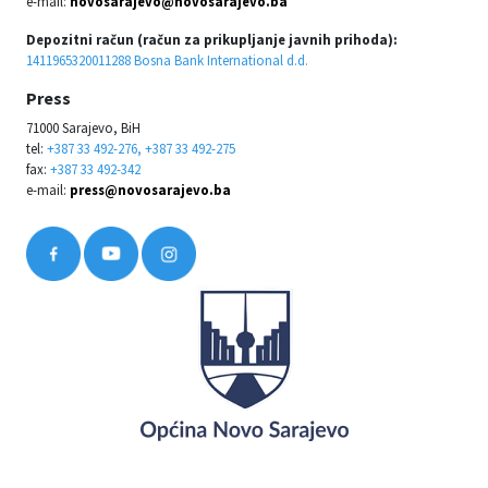
e-mail:
novosarajevo@novosarajevo.ba
Depozitni račun (račun za prikupljanje javnih prihoda):
1411965320011288 Bosna Bank International d.d.
Press
71000 Sarajevo, BiH
tel:
+387 33 492-276, +387 33 492-275
fax:
+387 33 492-342
e-mail:
press@novosarajevo.ba