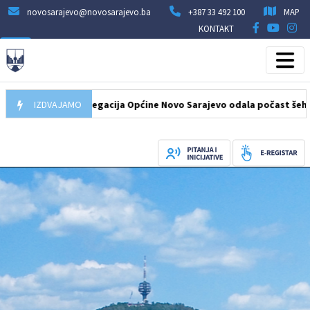
novosarajevo@novosarajevo.ba
+387 33 492 100
MAP
KONTAKT
.08.2026
IZDVAJAMO
Delegacija Općine Novo Sarajevo odala počast šehidima i 