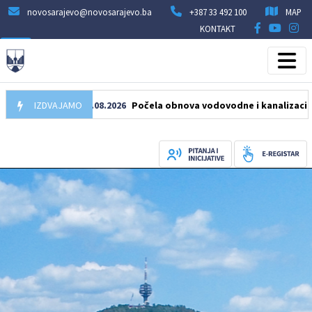
novosarajevo@novosarajevo.ba
+387 33 492 100
MAP
KONTAKT
IZDVAJAMO
05.08.2026
Počela obnova vodovodne i kanalizacione mrež