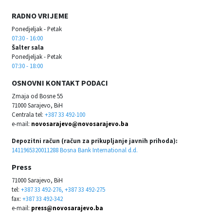
RADNO VRIJEME
Ponedjeljak - Petak
07:30 - 16:00
Šalter sala
Ponedjeljak - Petak
07:30 - 18:00
OSNOVNI KONTAKT PODACI
Zmaja od Bosne 55
71000 Sarajevo, BiH
Centrala tel:
+387 33 492-100
e-mail:
novosarajevo@novosarajevo.ba
Depozitni račun (račun za prikupljanje javnih prihoda):
1411965320011288 Bosna Bank International d.d.
Press
71000 Sarajevo, BiH
tel:
+387 33 492-276, +387 33 492-275
fax:
+387 33 492-342
e-mail:
press@novosarajevo.ba