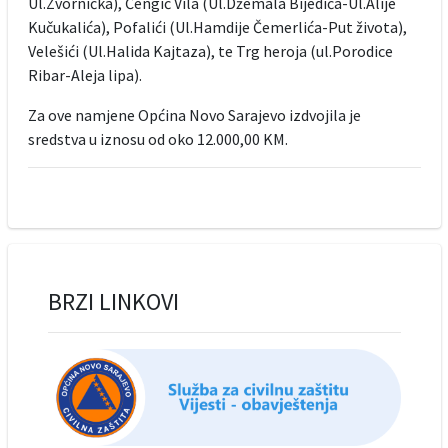
Ul.Zvornička), Čengić Vila (Ul.Džemala Bijedića-Ul.Alije
Kučukalića), Pofalići (Ul.Hamdije Čemerlića-Put života),
Velešići (Ul.Halida Kajtaza), te Trg heroja (ul.Porodice
Ribar-Aleja lipa).
Za ove namjene Općina Novo Sarajevo izdvojila je
sredstva u iznosu od oko 12.000,00 KM.
BRZI LINKOVI