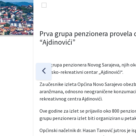
Prva grupa penzionera provela 
“Ajdinovići”
Prva grupa penzionera Novog Sarajeva, njih oko
Sportsko-rekreativni centar „Ajdinovići“.
Za učesnike izleta Općina Novo Sarajevo obezbj
aranžmana, odnosno neograničene konzumacija h
rekreativnog centra Ajdinovići.
Ove godine za izlet se prijavilo oko 800 penzio
grupu penzionera izlet biti organiziran u petak
Općinski načelnik dr. Hasan Tanović jutros je is