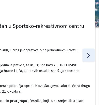
dan u Sportsko-rekreativnom centru
 400, jutros je otputovalo na jednodnevni izlet u
edila je prevoz, te uslugu na bazi ALL INCLUSIVE
rane i pića, kao i svih ostalih sadržaja sportsko-
nera s područja općine Novo Sarajevo, tako da će za drugu
, 21. oktobra.
pratio prvu grupu učesnika, koji su se smjestili u osam