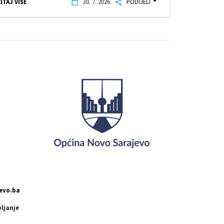
ITAJ VIŠE
30. 7. 2026.
PODIJELI
evo.ba
pljanje