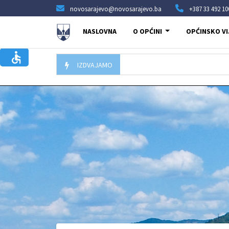
novosarajevo@novosarajevo.ba
+387 33 492 10
NASLOVNA
O OPĆINI
OPĆINSKO VI
IZDVAJAMO