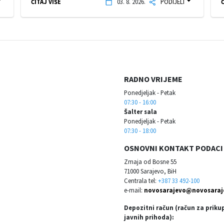
ČITAJ VIŠE
03. 8. 2026.
PODIJELI
Č
RADNO VRIJEME
Ponedjeljak - Petak
07:30 - 16:00
Šalter sala
Ponedjeljak - Petak
07:30 - 18:00
OSNOVNI KONTAKT PODACI
Zmaja od Bosne 55
71000 Sarajevo, BiH
Centrala tel:
+387 33 492-100
e-mail:
novosarajevo@novosaraj
Depozitni račun (račun za priku
javnih prihoda):