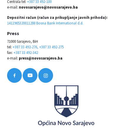
Centrala tel:
+387 33 492-100
e-mail:
novosarajevo@novosarajevo.ba
Depozitni račun (račun za prikupljanje javnih prihoda):
1411965320011288 Bosna Bank International d.d.
Press
71000 Sarajevo, BiH
tel:
+387 33 492-276, +387 33 492-275
fax:
+387 33 492-342
e-mail:
press@novosarajevo.ba