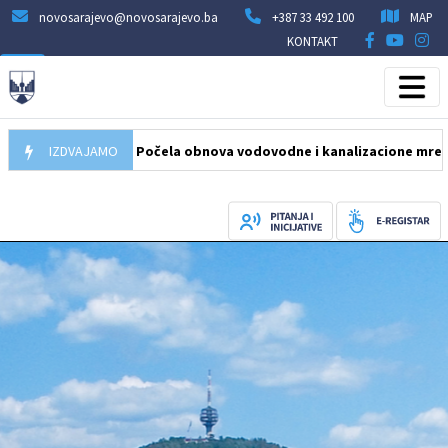
novosarajevo@novosarajevo.ba
+387 33 492 100
MAP
KONTAKT
05.08.2026
IZDVAJAMO
Počela obnova vodovodne i kanalizacione mreže u ulic