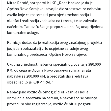
Mirza Ramić, portparol KJKP „Rad“ istakao je da je
Općina Novo Sarajevo izdvojila dio sredstava za nabavku
vozila koje će rasteretiti postojeću mehanizaciju i
olakšati realizaciju zadataka na terenu, te se zahvalio
načelniku Tanoviću što je prepoznao značaj unaprijeđena
komunalne usluge.
Ramić je dodao da je realizacija ovog značajnog projekta
još jedan pokazatelj vrlo uspješne saradnje ovog
komunalnog preduzeća i Općine Novo Sarajevo.
Ukupna vrijednost nabavke specijalnog vozila je 380.000
KM, od čega je Općina Novo Sarajevo sufinansirala
nabavku sa 200.000 KM, a preostali dio sredstava
obezbijedilo je KJKP “RAD”.
Nabavljeno vozilo će omogućiti efikasnije i bolje
obavljanje zadataka na terenu, a nakon što se okonča
procedura oko registracije, vozilo će biti u pogonu.