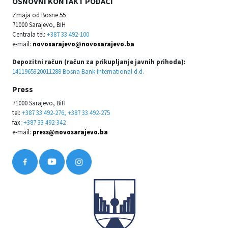
OSNOVNI KONTAKT PODACI
Zmaja od Bosne 55
71000 Sarajevo, BiH
Centrala tel:
+387 33 492-100
e-mail:
novosarajevo@novosarajevo.ba
Depozitni račun (račun za prikupljanje javnih prihoda):
1411965320011288 Bosna Bank International d.d.
Press
71000 Sarajevo, BiH
tel:
+387 33 492-276, +387 33 492-275
fax:
+387 33 492-342
e-mail:
press@novosarajevo.ba