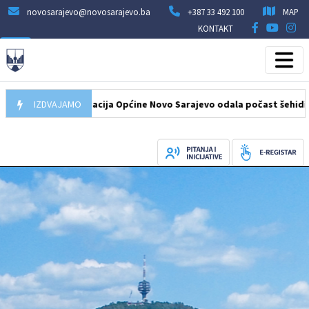
novosarajevo@novosarajevo.ba
+387 33 492 100
MAP
KONTAKT
8.2026
IZDVAJAMO
Delegacija Općine Novo Sarajevo odala počast šehidima i po