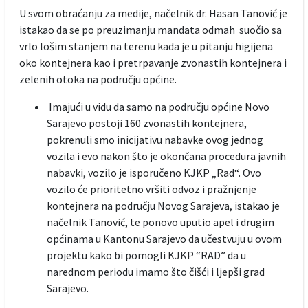
U svom obraćanju za medije, načelnik dr. Hasan Tanović je
istakao da se po preuzimanju mandata odmah suočio sa
vrlo lošim stanjem na terenu kada je u pitanju higijena
oko kontejnera kao i pretrpavanje zvonastih kontejnera i
zelenih otoka na području općine.
Imajući u vidu da samo na području općine Novo
Sarajevo postoji 160 zvonastih kontejnera,
pokrenuli smo inicijativu nabavke ovog jednog
vozila i evo nakon što je okončana procedura javnih
nabavki, vozilo je isporučeno KJKP „Rad“. Ovo
vozilo će prioritetno vršiti odvoz i pražnjenje
kontejnera na području Novog Sarajeva, istakao je
načelnik Tanović, te ponovo uputio apel i drugim
općinama u Kantonu Sarajevo da učestvuju u ovom
projektu kako bi pomogli KJKP “RAD” da u
narednom periodu imamo što čišći i ljepši grad
Sarajevo.