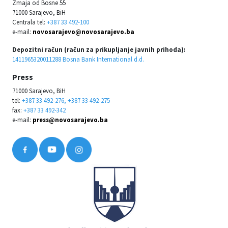
Zmaja od Bosne 55
71000 Sarajevo, BiH
Centrala tel:
+387 33 492-100
e-mail:
novosarajevo@novosarajevo.ba
Depozitni račun (račun za prikupljanje javnih prihoda):
1411965320011288 Bosna Bank International d.d.
Press
71000 Sarajevo, BiH
tel:
+387 33 492-276, +387 33 492-275
fax:
+387 33 492-342
e-mail:
press@novosarajevo.ba