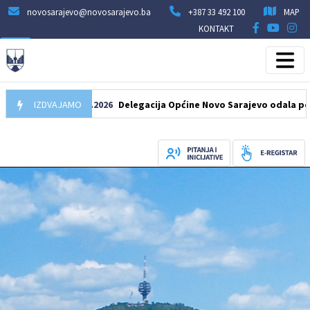
novosarajevo@novosarajevo.ba
+387 33 492 100
MAP
KONTAKT
IZDVAJAMO
07.08.2026
Delegacija Općine Novo Sarajevo odala počast še