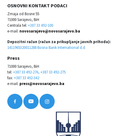
OSNOVNI KONTAKT PODACI
Zmaja od Bosne 55
71000 Sarajevo, BiH
Centrala tel:
+387 33 492-100
e-mail:
novosarajevo@novosarajevo.ba
Depozitni račun (račun za prikupljanje javnih prihoda):
1411965320011288 Bosna Bank International d.d.
Press
71000 Sarajevo, BiH
tel:
+387 33 492-276, +387 33 492-275
fax:
+387 33 492-342
e-mail:
press@novosarajevo.ba