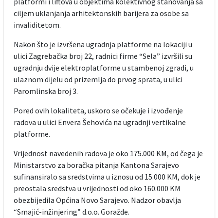
platformi i liftova u objektima kolektivnog stanovanja sa
ciljem uklanjanja arhitektonskih barijera za osobe sa
invaliditetom.
Nakon što je izvršena ugradnja platforme na lokaciji u
ulici Zagrebačka broj 22, radnici firme “Sela” izvršili su
ugradnju dvije elektroplatforme u stambenoj zgradi, u
ulaznom dijelu od prizemlja do prvog sprata, u ulici
Paromlinska broj 3.
Pored ovih lokaliteta, uskoro se očekuje i izvođenje
radova u ulici Envera Šehovića na ugradnji vertikalne
platforme.
Vrijednost navedenih radova je oko 175.000 KM, od čega je
Ministarstvo za boračka pitanja Kantona Sarajevo
sufinansiralo sa sredstvima u iznosu od 15.000 KM, dok je
preostala sredstva u vrijednosti od oko 160.000 KM
obezbijedila Općina Novo Sarajevo. Nadzor obavlja
“Smajić-inžinjering” d.o.o. Goražde.