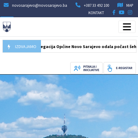
novosarajevo@novosarajevo.ba
+387 33 492 100
MAP
KONTAKT
7.08.2026
IZDVAJAMO
Delegacija Općine Novo Sarajevo odala počast šehidima i