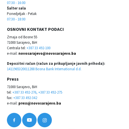
07:30 - 16:00
Šalter sala
Ponedjeljak - Petak
07:30 - 18:00
OSNOVNI KONTAKT PODACI
Zmaja od Bosne 55
71000 Sarajevo, BiH
Centrala tel:
+387 33 492-100
e-mail:
novosarajevo@novosarajevo.ba
Depozitni račun (račun za prikupljanje javnih prihoda):
1411965320011288 Bosna Bank International d.d.
Press
71000 Sarajevo, BiH
tel:
+387 33 492-276, +387 33 492-275
fax:
+387 33 492-342
e-mail:
press@novosarajevo.ba