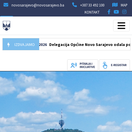
novosarajevo@novosarajevo.ba
+387 33 492 100
MAP
KONTAKT
IZDVAJAMO
07.08.2026
Delegacija Općine Novo Sarajevo odala počast še