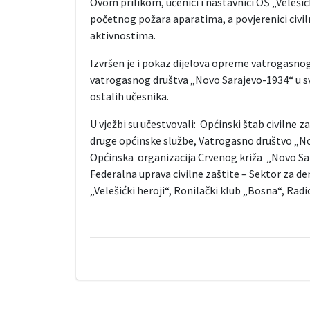
Ovom prilikom, učenici i nastavnici OŠ „Velešić
početnog požara aparatima, a povjerenici civiln
aktivnostima.
Izvršen je i pokaz dijelova opreme vatrogasnog
vatrogasnog društva „Novo Sarajevo-1934“ u sv
ostalih učesnika.
U vježbi su učestvovali: Općinski štab civilne z
druge općinske službe, Vatrogasno društvo „No
Općinska organizacija Crvenog križa „Novo Sar
Federalna uprava civilne zaštite – Sektor za d
„Velešićki heroji“, Ronilački klub „Bosna“, Radi