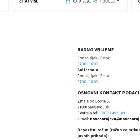
ČITAJ VIŠE
03. 8. 2026.
PODIJELI
Č
RADNO VRIJEME
Ponedjeljak - Petak
07:30 - 16:00
Šalter sala
Ponedjeljak - Petak
07:30 - 18:00
OSNOVNI KONTAKT PODACI
Zmaja od Bosne 55
71000 Sarajevo, BiH
Centrala tel:
+387 33 492-100
e-mail:
novosarajevo@novosaraj
Depozitni račun (račun za priku
javnih prihoda):