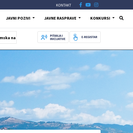
KONTAKT
JAVNI POZIVI
JAVNE RASPRAVE
KONKURSI
alićima
03.08.2026
Novi teatar otvara vrata publici sa predst