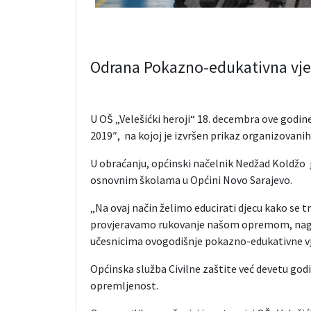
Odrana Pokazno-edukativna vje
U OŠ „Velešićki heroji“ 18. decembra ove godi
2019″, na kojoj je izvršen prikaz organizovanih
U obraćanju, općinski načelnik Nedžad Koldžo j
osnovnim školama u Općini Novo Sarajevo.
„Na ovaj način želimo educirati djecu kako se t
provjeravamo rukovanje našom opremom, naglasi
učesnicima ovogodišnje pokazno-edukativne v
Općinska služba Civilne zaštite već devetu god
opremljenost.