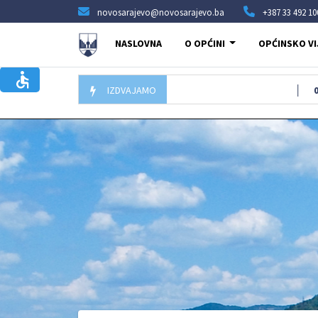
novosarajevo@novosarajevo.ba
+387 33 492 10
NASLOVNA
O OPĆINI
OPĆINSKO VI
IZDVAJAMO
05.08.2026
Po