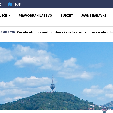
0
MAP
JEĆE
PRAVOBRANILAŠTVO
BUDŽET
JAVNE NABAVKE
čela obnova vodovodne i kanalizacione mreže u ulici Humska na Pof