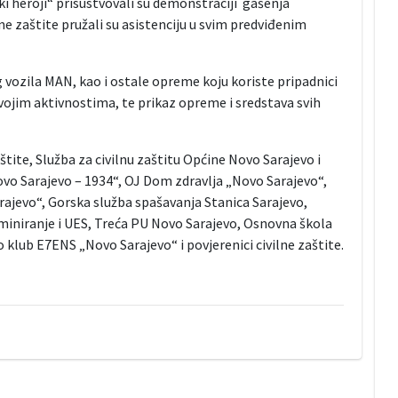
ki heroji“ prisustvovali su demonstraciji gašenja
e zaštite pružali su asistenciju u svim predviđenim
 vozila MAN, kao i ostale opreme koju koriste pripadnici
ojim aktivnostima, te prikaz opreme i sredstava svih
aštite, Služba za civilnu zaštitu Općine Novo Sarajevo i
vo Sarajevo – 1934“, OJ Dom zdravlja „Novo Sarajevo“,
ajevo“, Gorska služba spašavanja Stanica Sarajevo,
eminiranje i UES, Treća PU Novo Sarajevo, Osnovna škola
o klub E7ENS „Novo Sarajevo“ i povjerenici civilne zaštite.