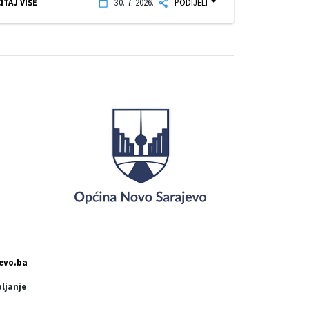
ITAJ VIŠE
30. 7. 2026.
PODIJELI
evo.ba
pljanje