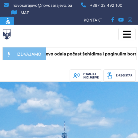
novosarajevo@novosarajevo.ba
+387 33 492 100
MAP
KONTAKT
ne Novo Sarajevo odala počast šehidima i poginulim borcima na
IZDVAJAMO