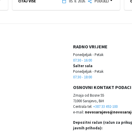
ČITAJ VIŠE
05. 8. 2026.
PODIJELI
Č
RADNO VRIJEME
Ponedjeljak - Petak
07:30 - 16:00
Šalter sala
Ponedjeljak - Petak
07:30 - 18:00
OSNOVNI KONTAKT PODACI
Zmaja od Bosne 55
71000 Sarajevo, BiH
Centrala tel:
+387 33 492-100
e-mail:
novosarajevo@novosaraj
Depozitni račun (račun za priku
javnih prihoda):