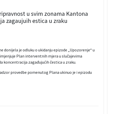
Pripravnost u svim zonama Kantona
a zagaujuih estica u zraku
e donijela je odluku o ukidanju epizode „Upozorenje“ u
mjenjuje Plan interventnih mjera u slučajevima
 koncentracija zagađujućih čestica u zraku.
i nadzor provedbe pomenutog Plana ukinuo je i epizodu