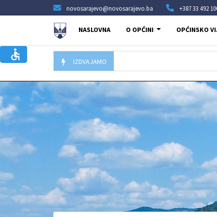
novosarajevo@novosarajevo.ba
+387 33 492 10
NASLOVNA
O OPĆINI
OPĆINSKO VI
IZDVAJAMO