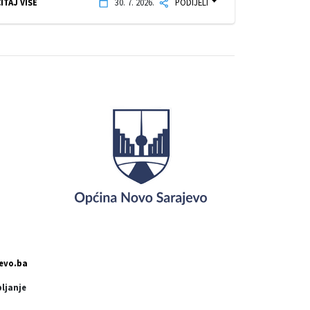
ITAJ VIŠE
30. 7. 2026.
PODIJELI
evo.ba
pljanje