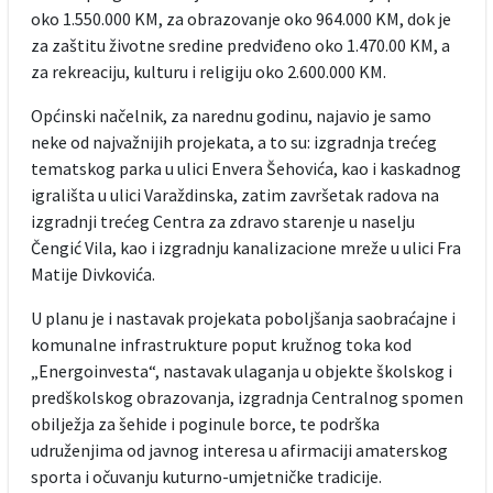
oko 1.550.000 KM, za obrazovanje oko 964.000 KM, dok je
za zaštitu životne sredine predviđeno oko 1.470.00 KM, a
za rekreaciju, kulturu i religiju oko 2.600.000 KM.
Općinski načelnik, za narednu godinu, najavio je samo
neke od najvažnijih projekata, a to su: izgradnja trećeg
tematskog parka u ulici Envera Šehovića, kao i kaskadnog
igrališta u ulici Varaždinska, zatim završetak radova na
izgradnji trećeg Centra za zdravo starenje u naselju
Čengić Vila, kao i izgradnju kanalizacione mreže u ulici Fra
Matije Divkovića.
U planu je i nastavak projekata poboljšanja saobraćajne i
komunalne infrastrukture poput kružnog toka kod
„Energoinvesta“, nastavak ulaganja u objekte školskog i
predškolskog obrazovanja, izgradnja Centralnog spomen
obilježja za šehide i poginule borce, te podrška
udruženjima od javnog interesa u afirmaciji amaterskog
sporta i očuvanju kuturno-umjetničke tradicije.