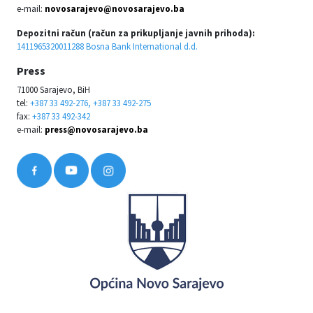
e-mail:
novosarajevo@novosarajevo.ba
Depozitni račun (račun za prikupljanje javnih prihoda):
1411965320011288 Bosna Bank International d.d.
Press
71000 Sarajevo, BiH
tel:
+387 33 492-276, +387 33 492-275
fax:
+387 33 492-342
e-mail:
press@novosarajevo.ba