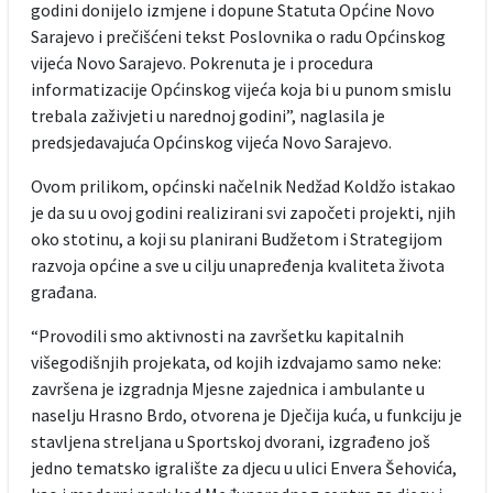
godini donijelo izmjene i dopune Statuta Općine Novo
Sarajevo i prečišćeni tekst Poslovnika o radu Općinskog
vijeća Novo Sarajevo. Pokrenuta je i procedura
informatizacije Općinskog vijeća koja bi u punom smislu
trebala zaživjeti u narednoj godini”, naglasila je
predsjedavajuća Općinskog vijeća Novo Sarajevo.
Ovom prilikom, općinski načelnik Nedžad Koldžo istakao
je da su u ovoj godini realizirani svi započeti projekti, njih
oko stotinu, a koji su planirani Budžetom i Strategijom
razvoja općine a sve u cilju unapređenja kvaliteta života
građana.
“Provodili smo aktivnosti na završetku kapitalnih
višegodišnjih projekata, od kojih izdvajamo samo neke:
završena je izgradnja Mjesne zajednica i ambulante u
naselju Hrasno Brdo, otvorena je Dječija kuća, u funkciju je
stavljena streljana u Sportskoj dvorani, izgrađeno još
jedno tematsko igralište za djecu u ulici Envera Šehovića,