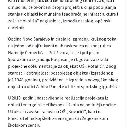
kao i moderni park kod Međunarodnog centra za djecu i
omladinu, te okončani brojni projekti u cilju poboljšanja
stanja u oblasti komunalne i saobraćajne infrastrukture i
zaštite okoliša” naglasio je, između ostalog, općinski
načelnik.
Općina Novo Sarajevo inicirala je izgradnju kružnog toka
na jednoj od najfrekventnijih raskrsnica na spoju ulica
Hamdije Čemerlića – Put života, te je i potpisan
Sporazum o izgradnji. Potpisan je i Ugovor za izradu
projektne dokumentacije za objekat OŠ „Pofalići“. Zbog
starosti i dotrajalosti postojećeg objekta (izgrađenog
još 1948. godine), predviđena je izgradnja novog školskog
objekta u ulici Zahira Panjete u blizini sportskog igrališta.
U 2019. godini, nastavljena je realizacija projekata iz
oblasti energetske efikasnosti škola na području općine.
U toku su završni radovi na OŠ „Kovačići“, kao i na
Elektrotehničkoj školi za energetiku i Željezničkom
školskom centru.