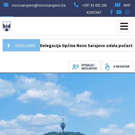
novosarajevo@novosarajevo.ba
+387 33 492 100
MAP
KONTAKT
07.08.2026
IZDVAJAMO
Delegacija Općine Novo Sarajevo odala počast šehidima 