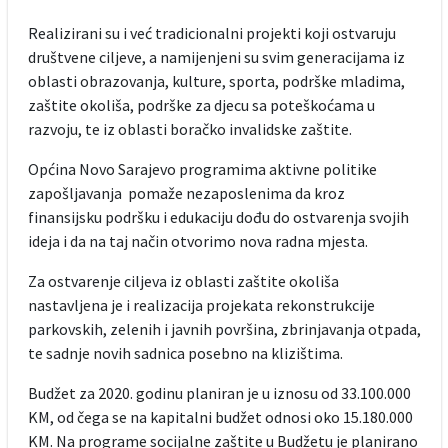
Realizirani su i već tradicionalni projekti koji ostvaruju
društvene ciljeve, a namijenjeni su svim generacijama iz
oblasti obrazovanja, kulture, sporta, podrške mladima,
zaštite okoliša, podrške za djecu sa poteškoćama u
razvoju, te iz oblasti boračko invalidske zaštite.
Općina Novo Sarajevo programima aktivne politike
zapošljavanja pomaže nezaposlenima da kroz
finansijsku podršku i edukaciju dođu do ostvarenja svojih
ideja i da na taj način otvorimo nova radna mjesta.
Za ostvarenje ciljeva iz oblasti zaštite okoliša
nastavljena je i realizacija projekata rekonstrukcije
parkovskih, zelenih i javnih površina, zbrinjavanja otpada,
te sadnje novih sadnica posebno na klizištima.
Budžet za 2020. godinu planiran je u iznosu od 33.100.000
KM, od čega se na kapitalni budžet odnosi oko 15.180.000
KM. Na programe socijalne zaštite u Budžetu je planirano