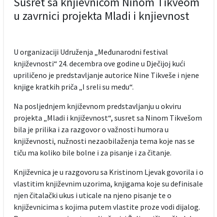
Susret sa knjievnicom Ninom Tikveom
u zavrnici projekta Mladi i knjievnost
U organizaciji Udruženja „Međunarodni festival
književnosti“ 24. decembra ove godine u Dječijoj kući
upriličeno je predstavljanje autorice Nine Tikveše i njene
knjige kratkih priča „I sreli su medu“.
Na posljednjem književnom predstavljanju u okviru
projekta „Mladi i književnost“, susret sa Ninom Tikvešom
bila je prilika i za razgovor o važnosti humora u
književnosti, nužnosti nezaobilaženja tema koje nas se
tiču ma koliko bile bolne i za pisanje i za čitanje.
Književnica je u razgovoru sa Kristinom Ljevak govorila i o
vlastitim književnim uzorima, knjigama koje su definisale
njen čitalački ukus i uticale na njeno pisanje te o
književnicima s kojima putem vlastite proze vodi dijalog.