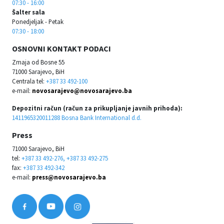
07:30 - 16:00
Šalter sala
Ponedjeljak - Petak
07:30 - 18:00
OSNOVNI KONTAKT PODACI
Zmaja od Bosne 55
71000 Sarajevo, BiH
Centrala tel:
+387 33 492-100
e-mail:
novosarajevo@novosarajevo.ba
Depozitni račun (račun za prikupljanje javnih prihoda):
1411965320011288 Bosna Bank International d.d.
Press
71000 Sarajevo, BiH
tel:
+387 33 492-276, +387 33 492-275
fax:
+387 33 492-342
e-mail:
press@novosarajevo.ba