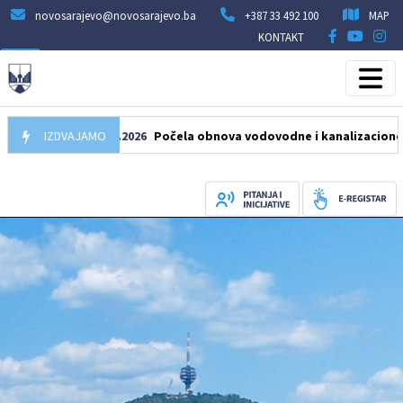
novosarajevo@novosarajevo.ba
+387 33 492 100
MAP
KONTAKT
IZDVAJAMO
05.08.2026
Počela obnova vodovodne i kanalizacione mreže u