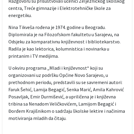
Razgovoru su prisustvovali učenici Željezničkog školskog
centra, Treće gimnazije i Elektrotehničke škole za
energetiku.
Nina Tikveša rođena je 1974. godine u Beogradu.
Diplomirala je na Filozofskom fakultetu u Sarajevu, na
Odsjeku za komparativnu književnost i bibliotekarstvo.
Radila je kao lektorica, kolumnistica i novinarka u
printanim i TV medijima.
U okviru programa „Mladi i književnost“ koji su
organizovani uz podršku Općine Novo Sarajevo, u
prethodnom periodu, predstavili su se savremeni autori:
Faruk Šehić, Lamija Begagić, Senka Marić, Amila Kahrović
Posavljak, Emir Durmišević, a upriličena je i književna
tribina sa Nenadom Veličkovićem, Lamijom Begagić i
Đorđem Krajišnikom o sadržaju školske lektire i načinima
motiviranja mladih da čitaju.