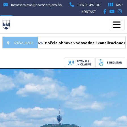
novosarajevo@novosarajevo.ba
+387 33 492 100
MAP
KONTAKT
IZDVAJAMO
05.08.2026
Počela obnova vodovodne i kanalizacione mreže u u