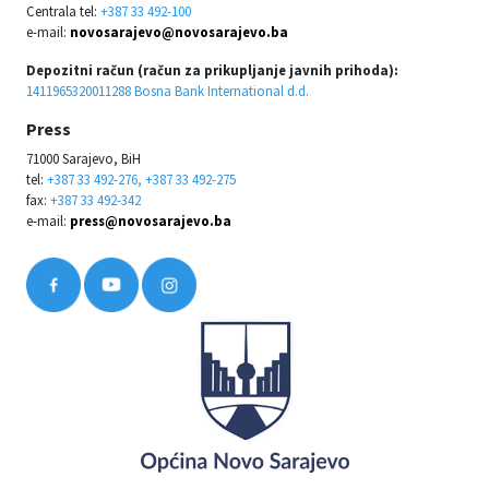
Centrala tel:
+387 33 492-100
e-mail:
novosarajevo@novosarajevo.ba
Depozitni račun (račun za prikupljanje javnih prihoda):
1411965320011288 Bosna Bank International d.d.
Press
71000 Sarajevo, BiH
tel:
+387 33 492-276, +387 33 492-275
fax:
+387 33 492-342
e-mail:
press@novosarajevo.ba