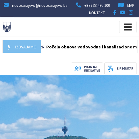
novosarajevo@novosarajevo.ba
+387 33 492 100
MAP
KONTAKT
05.08.2026
IZDVAJAMO
Počela obnova vodovodne i kanalizacione mreže u ul