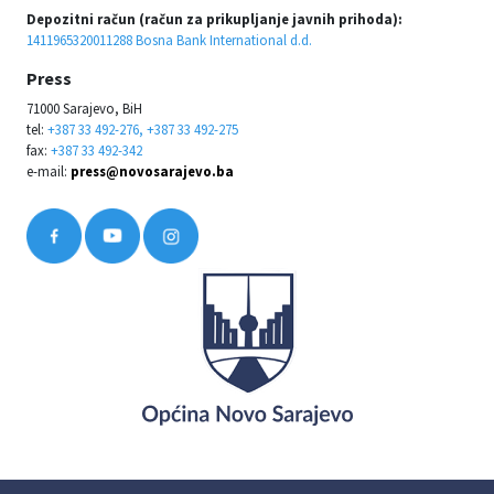
Depozitni račun (račun za prikupljanje javnih prihoda):
1411965320011288 Bosna Bank International d.d.
Press
71000 Sarajevo, BiH
tel:
+387 33 492-276, +387 33 492-275
fax:
+387 33 492-342
e-mail:
press@novosarajevo.ba