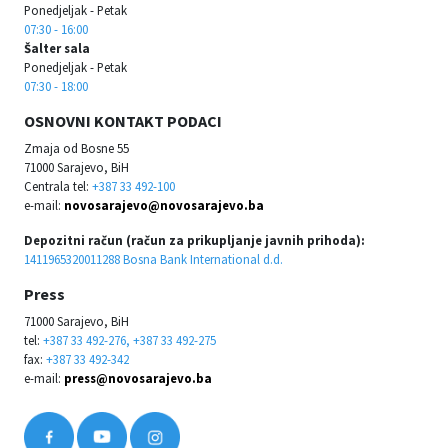
Ponedjeljak - Petak
07:30 - 16:00
Šalter sala
Ponedjeljak - Petak
07:30 - 18:00
OSNOVNI KONTAKT PODACI
Zmaja od Bosne 55
71000 Sarajevo, BiH
Centrala tel:
+387 33 492-100
e-mail:
novosarajevo@novosarajevo.ba
Depozitni račun (račun za prikupljanje javnih prihoda):
1411965320011288 Bosna Bank International d.d.
Press
71000 Sarajevo, BiH
tel:
+387 33 492-276, +387 33 492-275
fax:
+387 33 492-342
e-mail:
press@novosarajevo.ba