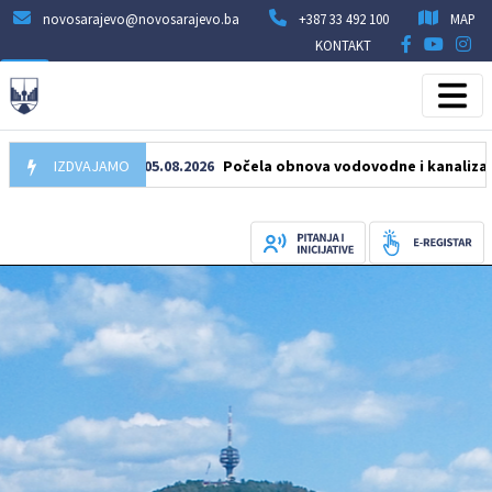
novosarajevo@novosarajevo.ba
+387 33 492 100
MAP
KONTAKT
IZDVAJAMO
05.08.2026
Počela obnova vodovodne i kanalizacione mr