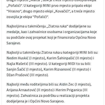
„Pofalići“. U kategoriji MINI prvo mjesto pripalo ekipi
“Hrasno“, drugo mjesto ekipi „Kovačići“, a treće mjesto
osvojila je ekipa “Pofalići“.
Najboljima u takmičenju „Zlatna ruka“ dodijeljene su
medalje, kao i zahvalnice osobama i organizacijama koje
su podržale ovaj projekat koji je finansirala Općina Novo
Sarajevo.
Najbolji u takmičenju Zlatna ruka u kategoriji MINI bili su:
Nedim Huskić (I mjesto), Karim Šahinpašić (II mjesto) i
Najla Mašetić (III mjesto). U kategoriji MIDI to su bili:
Sanjin Šačić (I mjesto), Karim Rizvanović (II mjesto) i
Džan Prašović (III mjesto).
Najbolji među roditeljima bili su: Aldin Zec (I mjesto),
Arijana Arnautović (II mjesto) i Kerim Priganica (III
mjesto). Zahvalnica za podršku u realizaciji projekta
dodijeljena je i Općini Novo Sarajevo.