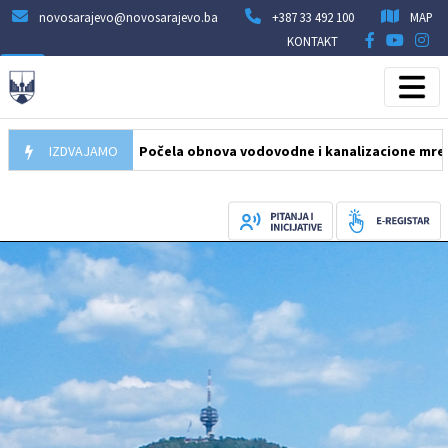
novosarajevo@novosarajevo.ba
+387 33 492 100
MAP
KONTAKT
05.08.2026
IZDVAJAMO
Počela obnova vodovodne i kanalizacione mreže u ulic