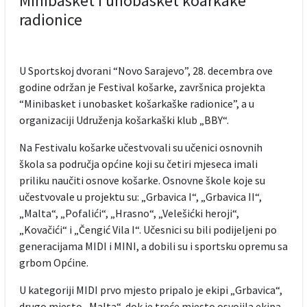
Minibasket i unobasket koarkake
radionice
U Sportskoj dvorani “Novo Sarajevo”, 28. decembra ove
godine održan je Festival košarke, završnica projekta
“Minibasket i unobasket košarkaške radionice”, a u
organizaciji Udruženja košarkaški klub „BBY“.
Na Festivalu košarke učestvovali su učenici osnovnih
škola sa područja općine koji su četiri mjeseca imali
priliku naučiti osnove košarke. Osnovne škole koje su
učestvovale u projektu su: „Grbavica I“, „Grbavica II“,
„Malta“, „Pofalići“, „Hrasno“, „Velešićki heroji“,
„Kovačići“ i „Čengić Vila I“. Učesnici su bili podijeljeni po
generacijama MIDI i MINI, a dobili su i sportsku opremu sa
grbom Općine.
U kategoriji MIDI prvo mjesto pripalo je ekipi „Grbavica“,
drugo mjesto „Malta“, dok je treće mjesto osvojila ekipa