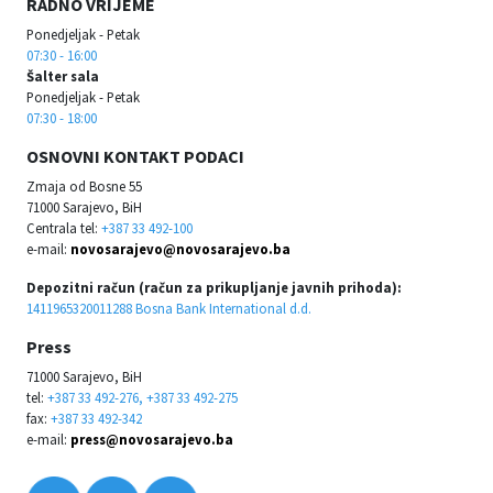
RADNO VRIJEME
Ponedjeljak - Petak
07:30 - 16:00
Šalter sala
Ponedjeljak - Petak
07:30 - 18:00
OSNOVNI KONTAKT PODACI
Zmaja od Bosne 55
71000 Sarajevo, BiH
Centrala tel:
+387 33 492-100
e-mail:
novosarajevo@novosarajevo.ba
Depozitni račun (račun za prikupljanje javnih prihoda):
1411965320011288 Bosna Bank International d.d.
Press
71000 Sarajevo, BiH
tel:
+387 33 492-276, +387 33 492-275
fax:
+387 33 492-342
e-mail:
press@novosarajevo.ba