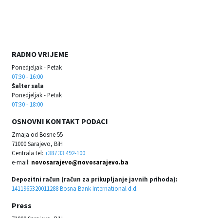
RADNO VRIJEME
Ponedjeljak - Petak
07:30 - 16:00
Šalter sala
Ponedjeljak - Petak
07:30 - 18:00
OSNOVNI KONTAKT PODACI
Zmaja od Bosne 55
71000 Sarajevo, BiH
Centrala tel:
+387 33 492-100
e-mail:
novosarajevo@novosarajevo.ba
Depozitni račun (račun za prikupljanje javnih prihoda):
1411965320011288 Bosna Bank International d.d.
Press