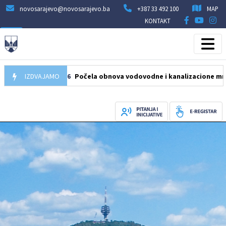
novosarajevo@novosarajevo.ba
+387 33 492 100
MAP
KONTAKT
05.08.2026
IZDVAJAMO
Počela obnova vodovodne i kanalizacione mreže u ul