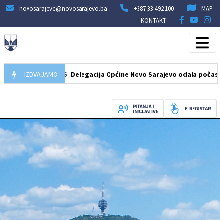
novosarajevo@novosarajevo.ba
+387 33 492 100
MAP
KONTAKT
07.08.2026
IZDVAJAMO
Delegacija Općine Novo Sarajevo odala počast šehidi