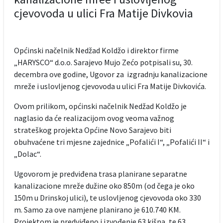
cjevovoda u ulici Fra Matije Divkovia
Općinski načelnik Nedžad Koldžo i direktor firme
„HARYSCO“ d.o.o. Sarajevo Mujo Zećo potpisali su, 30.
decembra ove godine, Ugovor za izgradnju kanalizacione
mreže i uslovljenog cjevovoda u ulici Fra Matije Divkovića.
Ovom prilikom, općinski načelnik Nedžad Koldžo je
naglasio da će realizacijom ovog veoma važnog
strateškog projekta Općine Novo Sarajevo biti
obuhvaćene tri mjesne zajednice „Pofalići I“, „Pofalići II“ i
„Dolac“.
Ugovorom je predviđena trasa planirane separatne
kanalizacione mreže dužine oko 850m (od čega je oko
150m u Drinskoj ulici), te uslovljenog cjevovoda oko 330
m. Samo za ove namjene planirano je 610.740 KM.
Projektom je predviđeno i izvođenje 63 kišna, te 63