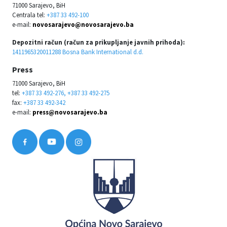
71000 Sarajevo, BiH
Centrala tel:
+387 33 492-100
e-mail:
novosarajevo@novosarajevo.ba
Depozitni račun (račun za prikupljanje javnih prihoda):
1411965320011288 Bosna Bank International d.d.
Press
71000 Sarajevo, BiH
tel:
+387 33 492-276, +387 33 492-275
fax:
+387 33 492-342
e-mail:
press@novosarajevo.ba