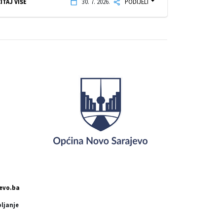
ITAJ VIŠE
30. 7. 2026.
PODIJELI
evo.ba
pljanje