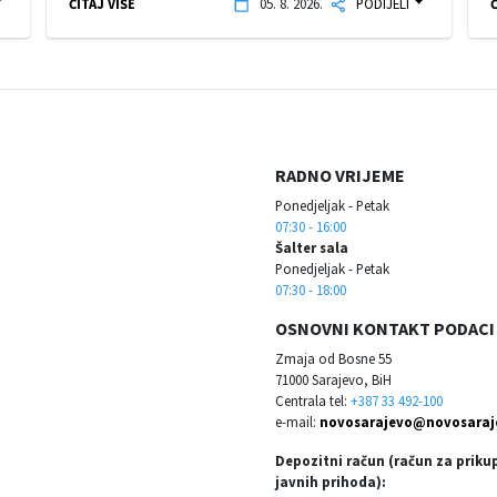
ČITAJ VIŠE
05. 8. 2026.
PODIJELI
Č
RADNO VRIJEME
Ponedjeljak - Petak
07:30 - 16:00
Šalter sala
Ponedjeljak - Petak
07:30 - 18:00
OSNOVNI KONTAKT PODACI
Zmaja od Bosne 55
71000 Sarajevo, BiH
Centrala tel:
+387 33 492-100
e-mail:
novosarajevo@novosaraj
Depozitni račun (račun za priku
javnih prihoda):