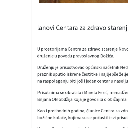
lanovi Centara za zdravo starenj
U prostorijama Centra za zdravo starenje Novo 
druženje u povodu pravoslavnog Božića.
Druženju je prisustvovao općinski načelnik Nedž
praznik uputio iskrene čestitke i najljepše želj
na raspolaganju biti još i jedan centar u naselju
Prisutnima se obratila i Minela Ferić, menadžer
Biljana Oklobdžija koja je govorila o običajima 
Kao i prethodnih godina, članice Centra za zdra
božićne kolače, kojima su se počastili svi prisu