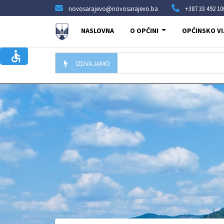
novosarajevo@novosarajevo.ba
+387 33 492 10
NASLOVNA
O OPĆINI
OPĆINSKO VI
IZDVAJAMO