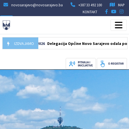
novosarajevo@novosarajevo.ba
+387 33 492 100
MAP
KONTAKT
IZDVAJAMO
07.08.2026
Delegacija Općine Novo Sarajevo odala počast šeh