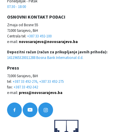
Ponedjeljak - Petak
07:30 - 18:00
OSNOVNI KONTAKT PODACI
Zmaja od Bosne 55
71000 Sarajevo, BiH
Centrala tel:
+387 33 492-100
e-mail:
novosarajevo@novosarajevo.ba
Depozitni račun (račun za prikupljanje javnih prihoda):
1411965320011288 Bosna Bank International d.d.
Press
71000 Sarajevo, BiH
tel:
+387 33 492-276, +387 33 492-275
fax:
+387 33 492-342
e-mail:
press@novosarajevo.ba