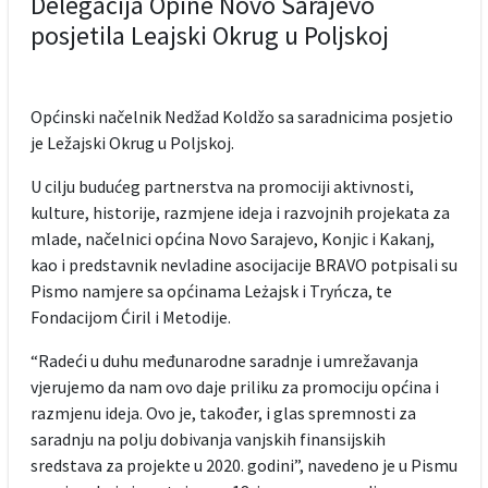
Delegacija Opine Novo Sarajevo
posjetila Leajski Okrug u Poljskoj
Općinski načelnik Nedžad Koldžo sa saradnicima posjetio
je Ležajski Okrug u Poljskoj.
U cilju budućeg partnerstva na promociji aktivnosti,
kulture, historije, razmjene ideja i razvojnih projekata za
mlade, načelnici općina Novo Sarajevo, Konjic i Kakanj,
kao i predstavnik nevladine asocijacije BRAVO potpisali su
Pismo namjere sa općinama Leżajsk i Tryńcza, te
Fondacijom Ćiril i Metodije.
“Radeći u duhu međunarodne saradnje i umrežavanja
vjerujemo da nam ovo daje priliku za promociju općina i
razmjenu ideja. Ovo je, također, i glas spremnosti za
saradnju na polju dobivanja vanjskih finansijskih
sredstava za projekte u 2020. godini”, navedeno je u Pismu