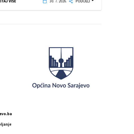
ITAJ VIŠE
30. 7. 2026.
PODIJELI
evo.ba
pljanje