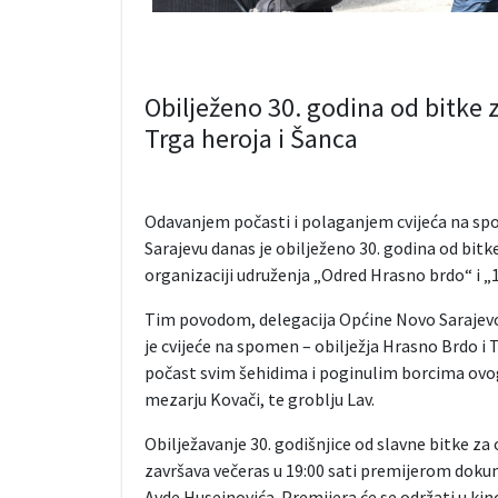
Obilježeno 30. godina od bitke 
Trga heroja i Šanca
Odavanjem počasti i polaganjem cvijeća na spom
Sarajevu danas je obilježeno 30. godina od bitk
organizaciji udruženja „Odred Hrasno brdo“ i „
Tim povodom, delegacija Općine Novo Sarajevo
je cvijeće na spomen – obilježja Hrasno Brdo i
počast svim šehidima i poginulim borcima ovog
mezarju Kovači, te groblju Lav.
Obilježavanje 30. godišnjice od slavne bitke za
završava večeras u 19:00 sati premijerom dokum
Avde Huseinovića. Premijera će se održati u kino 