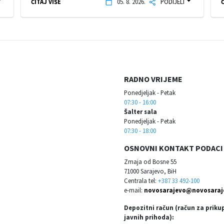
ČITAJ VIŠE
05. 8. 2026.
PODIJELI
Č
RADNO VRIJEME
Ponedjeljak - Petak
07:30 - 16:00
Šalter sala
Ponedjeljak - Petak
07:30 - 18:00
OSNOVNI KONTAKT PODACI
Zmaja od Bosne 55
71000 Sarajevo, BiH
Centrala tel:
+387 33 492-100
e-mail:
novosarajevo@novosaraj
Depozitni račun (račun za priku
javnih prihoda):