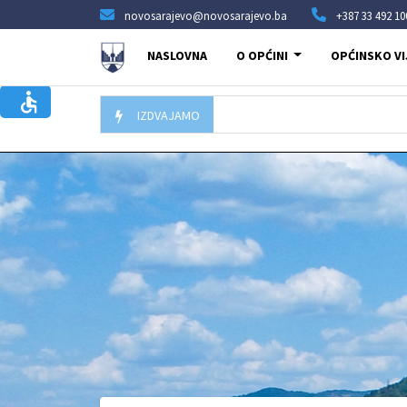
novosarajevo@novosarajevo.ba
+387 33 492 10
NASLOVNA
O OPĆINI
OPĆINSKO VI
IZDVAJAMO