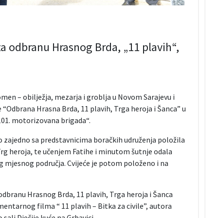
za odbranu Hrasnog Brda, „11 plavih“,
en – obilježja, mezarja i groblja u Novom Sarajevu i
e “Odbrana Hrasna Brda, 11 plavih, Trga heroja i Šanca” u
101. motorizovana brigada“.
 zajedno sa predstavnicima boračkih udruženja položila
 Trg heroja, te učenjem Fatihe i minutom šutnje odala
 mjesnog područja. Cvijeće je potom položeno i na
 odbranu Hrasnog Brda, 11 plavih, Trga heroja i Šanca
entarnog filma “ 11 plavih – Bitka za civile”, autora
sali Dječije kuće na Grbavici.