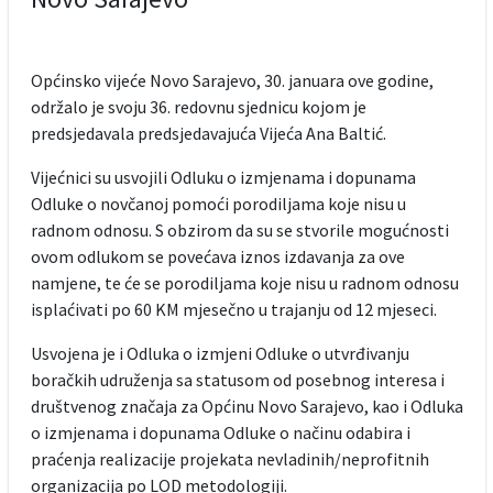
Općinsko vijeće Novo Sarajevo, 30. januara ove godine,
održalo je svoju 36. redovnu sjednicu kojom je
predsjedavala predsjedavajuća Vijeća Ana Baltić.
Vijećnici su usvojili Odluku o izmjenama i dopunama
Odluke o novčanoj pomoći porodiljama koje nisu u
radnom odnosu. S obzirom da su se stvorile mogućnosti
ovom odlukom se povećava iznos izdavanja za ove
namjene, te će se porodiljama koje nisu u radnom odnosu
isplaćivati po 60 KM mjesečno u trajanju od 12 mjeseci.
Usvojena je i Odluka o izmjeni Odluke o utvrđivanju
boračkih udruženja sa statusom od posebnog interesa i
društvenog značaja za Općinu Novo Sarajevo, kao i Odluka
o izmjenama i dopunama Odluke o načinu odabira i
praćenja realizacije projekata nevladinih/neprofitnih
organizacija po LOD metodologiji.