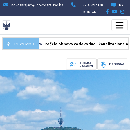
novosarajevo@novosarajevo.ba
+387 33 492 100
MAP
KONTAKT
05.08.2026
IZDVAJAMO
Počela obnova vodovodne i kanalizacione mreže u ul