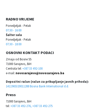
RADNO VRIJEME
Ponedjeljak - Petak
07:30 - 16:00
Šalter sala
Ponedjeljak - Petak
07:30 - 18:00
OSNOVNI KONTAKT PODACI
Zmaja od Bosne 55
71000 Sarajevo, BiH
Centrala tel:
+387 33 492-100
e-mail:
novosarajevo@novosarajevo.ba
Depozitni račun (račun za prikupljanje javnih prihoda):
1411965320011288 Bosna Bank International d.d.
Press
71000 Sarajevo, BiH
tel:
+387 33 492-276, +387 33 492-275