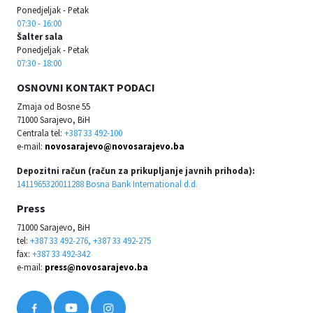
Ponedjeljak - Petak
07:30 - 16:00
Šalter sala
Ponedjeljak - Petak
07:30 - 18:00
OSNOVNI KONTAKT PODACI
Zmaja od Bosne 55
71000 Sarajevo, BiH
Centrala tel:
+387 33 492-100
e-mail:
novosarajevo@novosarajevo.ba
Depozitni račun (račun za prikupljanje javnih prihoda):
1411965320011288 Bosna Bank International d.d.
Press
71000 Sarajevo, BiH
tel:
+387 33 492-276, +387 33 492-275
fax:
+387 33 492-342
e-mail:
press@novosarajevo.ba