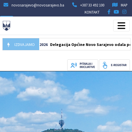
novosarajevo@novosarajevo.ba
+387 33 492 100
MAP
KONTAKT
IZDVAJAMO
07.08.2026
Delegacija Općine Novo Sarajevo odala počast še