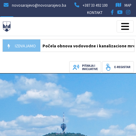
novosarajevo@novosarajevo.ba
+387 33 492 100
MAP
KONTAKT
05.08.2026
IZDVAJAMO
Počela obnova vodovodne i kanalizacione mreže u ulic