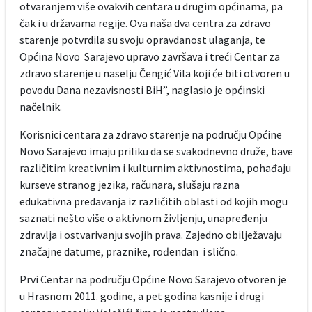
otvaranjem više ovakvih centara u drugim općinama, pa
čak i u državama regije. Ova naša dva centra za zdravo
starenje potvrdila su svoju opravdanost ulaganja, te
Općina Novo Sarajevo upravo završava i treći Centar za
zdravo starenje u naselju Čengić Vila koji će biti otvoren u
povodu Dana nezavisnosti BiH”, naglasio je općinski
načelnik.
Korisnici centara za zdravo starenje na području Općine
Novo Sarajevo imaju priliku da se svakodnevno druže, bave
različitim kreativnim i kulturnim aktivnostima, pohađaju
kurseve stranog jezika, računara, slušaju razna
edukativna predavanja iz različitih oblasti od kojih mogu
saznati nešto više o aktivnom življenju, unapređenju
zdravlja i ostvarivanju svojih prava. Zajedno obilježavaju
značajne datume, praznike, rođendan i slično.
Prvi Centar na području Općine Novo Sarajevo otvoren je
u Hrasnom 2011. godine, a pet godina kasnije i drugi