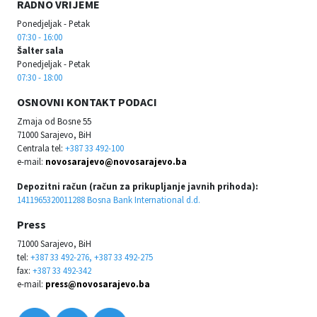
RADNO VRIJEME
Ponedjeljak - Petak
07:30 - 16:00
Šalter sala
Ponedjeljak - Petak
07:30 - 18:00
OSNOVNI KONTAKT PODACI
Zmaja od Bosne 55
71000 Sarajevo, BiH
Centrala tel:
+387 33 492-100
e-mail:
novosarajevo@novosarajevo.ba
Depozitni račun (račun za prikupljanje javnih prihoda):
1411965320011288 Bosna Bank International d.d.
Press
71000 Sarajevo, BiH
tel:
+387 33 492-276, +387 33 492-275
fax:
+387 33 492-342
e-mail:
press@novosarajevo.ba