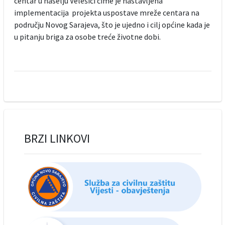
centar u naselju Velešići čime je nastavljena
implementacija projekta uspostave mreže centara na
području Novog Sarajeva, što je ujedno i cilj općine kada je
u pitanju briga za osobe treće životne dobi.
BRZI LINKOVI