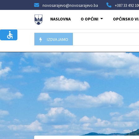
novosarajevo@novosarajevo.ba
+387 33 492 10
NASLOVNA
O OPĆINI
OPĆINSKO VI
IZDVAJAMO