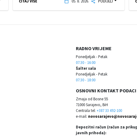
ČITAJ VIŠE
05. 8. 2026.
PODIJELI
Č
RADNO VRIJEME
Ponedjeljak - Petak
07:30 - 16:00
Šalter sala
Ponedjeljak - Petak
07:30 - 18:00
OSNOVNI KONTAKT PODACI
Zmaja od Bosne 55
71000 Sarajevo, BiH
Centrala tel:
+387 33 492-100
e-mail:
novosarajevo@novosaraj
Depozitni račun (račun za priku
javnih prihoda):