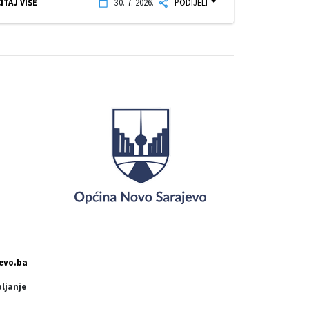
ITAJ VIŠE
30. 7. 2026.
PODIJELI
evo.ba
pljanje