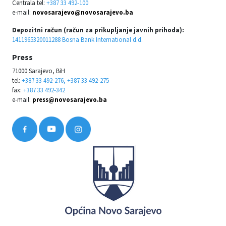
Centrala tel:
+387 33 492-100
e-mail:
novosarajevo@novosarajevo.ba
Depozitni račun (račun za prikupljanje javnih prihoda):
1411965320011288 Bosna Bank International d.d.
Press
71000 Sarajevo, BiH
tel:
+387 33 492-276, +387 33 492-275
fax:
+387 33 492-342
e-mail:
press@novosarajevo.ba