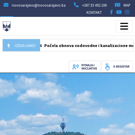
novosarajevo@novosarajevo.ba
+387 33 492 100
MAP
KONTAKT
IZDVAJAMO
05.08.2026
Počela obnova vodovodne i kanalizacione mreže u u