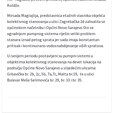
Koldžo.
Mirsada Maglajlija, predstavnica etažnih vlasnika objekta
kolektivnog stanovanja u ulici Zagrebačka 2d zahvalila se
općinskom načelniku i Općini Novo Sarajevo što se
ugradnjom pumpnog sistema riješio veliki problem
stanara iznad petog sprata jer sada imaju konstantan
pritisak i kontinuirano vodosnabdijevanje viših spratova.
U ranijem periodu postavljeni su pumpni sistemi u
objektima kolektivnog stanovanja na devet lokacija na
području Općine Novo Sarajevo u slijedećim ulicama:
Grbavička br. 2b, 2c, 5b, 7a,7c, Malta br.19, te u ulici
Bulevar Meše Selimovića br. 29, br. 33 i br. 35.