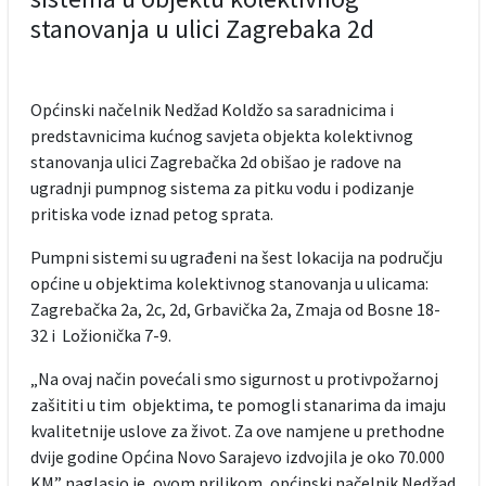
stanovanja u ulici Zagrebaka 2d
Općinski načelnik Nedžad Koldžo sa saradnicima i
predstavnicima kućnog savjeta objekta kolektivnog
stanovanja ulici Zagrebačka 2d obišao je radove na
ugradnji pumpnog sistema za pitku vodu i podizanje
pritiska vode iznad petog sprata.
Pumpni sistemi su ugrađeni na šest lokacija na području
općine u objektima kolektivnog stanovanja u ulicama:
Zagrebačka 2a, 2c, 2d, Grbavička 2a, Zmaja od Bosne 18-
32 i Ložionička 7-9.
„Na ovaj način povećali smo sigurnost u protivpožarnoj
zašititi u tim objektima, te pomogli stanarima da imaju
kvalitetnije uslove za život. Za ove namjene u prethodne
dvije godine Općina Novo Sarajevo izdvojila je oko 70.000
KM” naglasio je, ovom prilikom, općinski načelnik Nedžad