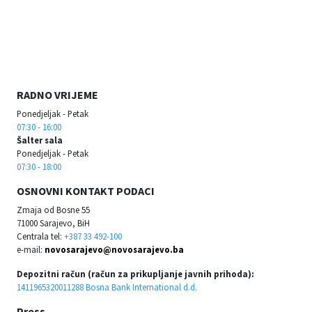
RADNO VRIJEME
Ponedjeljak - Petak
07:30 - 16:00
Šalter sala
Ponedjeljak - Petak
07:30 - 18:00
OSNOVNI KONTAKT PODACI
Zmaja od Bosne 55
71000 Sarajevo, BiH
Centrala tel:
+387 33 492-100
e-mail:
novosarajevo@novosarajevo.ba
Depozitni račun (račun za prikupljanje javnih prihoda):
1411965320011288 Bosna Bank International d.d.
Press