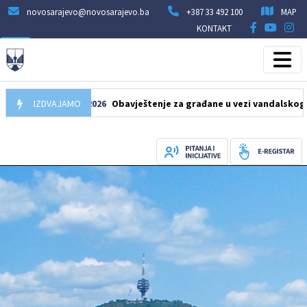
novosarajevo@novosarajevo.ba
+387 33 492 100
MAP
KONTAKT
10.08.2026
IZDVAJAMO
Obavještenje za građane u vezi vandalskog oštećenj