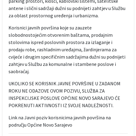
parking prostori, kiosci, kablovski sistemi, satelitske
antene i slični sadržaji dužni su podnijeti zahtjev u Službu
za oblast prostornog uređenja i urbanizma.
Korisnici javnih površina koje su zauzete
slobodnostojećim otvorenim baštama, prodajnim
stolovima ispred poslovnih prostora za izlaganje i
prodaju robe, rashladnim uređajma, žardinjerama za
cvijeće i drugim specifičnim sadržajima dužni su podnijeti
zahtjev u Službu za komunalne i stambene poslove i
saobraćaj.
UKOLIKO SE KORISNIK JAVNE POVRŠINE U ZADANOM
ROKU NE ODAZOVE OVOM POZIVU, SLUŽBA ZA
INSPEKCIJSKE POSLOVE OPĆINE NOVO SARAJEVO ĆE
POKRENUTI AKTIVNOSTI IZ SVOJE NADLEŽNOSTI.
Link na Javni poziv korisnicima javnih površina na
području Općine Novo Sarajevo