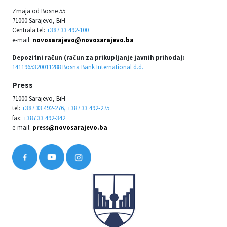
Zmaja od Bosne 55
71000 Sarajevo, BiH
Centrala tel:
+387 33 492-100
e-mail:
novosarajevo@novosarajevo.ba
Depozitni račun (račun za prikupljanje javnih prihoda):
1411965320011288 Bosna Bank International d.d.
Press
71000 Sarajevo, BiH
tel:
+387 33 492-276, +387 33 492-275
fax:
+387 33 492-342
e-mail:
press@novosarajevo.ba