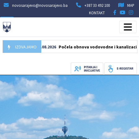
novosarajevo@novosarajevo.ba
+387 33 492 100
MAP
KONTAKT
IZDVAJAMO
05.08.2026
Počela obnova vodovodne i kanalizacione mrež