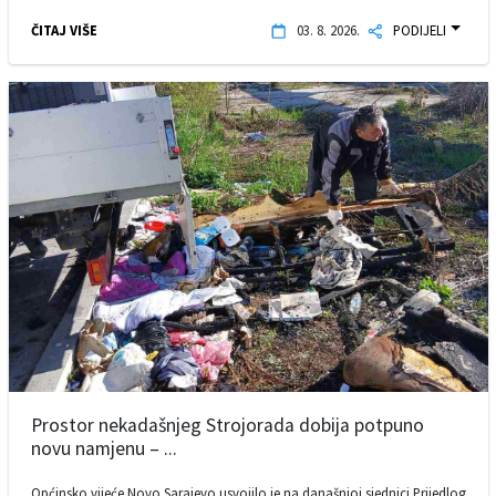
ČITAJ VIŠE
03. 8. 2026.
PODIJELI
Prostor nekadašnjeg Strojorada dobija potpuno
novu namjenu – ...
Općinsko vijeće Novo Sarajevo usvojilo je na današnjoj sjednici Prijedlog