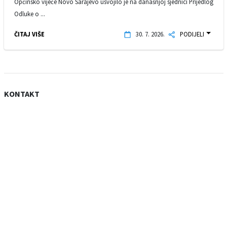
Općinsko vijeće Novo Sarajevo usvojilo je na današnjoj sjednici Prijedlog
Odluke o ...
ČITAJ VIŠE
30. 7. 2026.
PODIJELI
KONTAKT