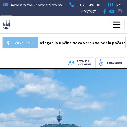
novosarajevo@novosarajevo.ba
+387 33 492 100
MAP
KONTAKT
07.08.2026
IZDVAJAMO
Delegacija Općine Novo Sarajevo odala počast šehidim