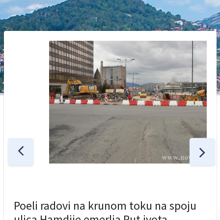
Poeli radovi na krunom toku na spoju
ulica Hamdije emerlia Put ivota