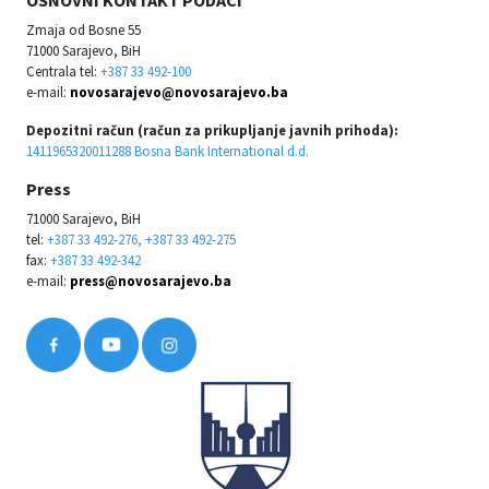
OSNOVNI KONTAKT PODACI
Zmaja od Bosne 55
71000 Sarajevo, BiH
Centrala tel:
+387 33 492-100
e-mail:
novosarajevo@novosarajevo.ba
Depozitni račun (račun za prikupljanje javnih prihoda):
1411965320011288 Bosna Bank International d.d.
Press
71000 Sarajevo, BiH
tel:
+387 33 492-276, +387 33 492-275
fax:
+387 33 492-342
e-mail:
press@novosarajevo.ba