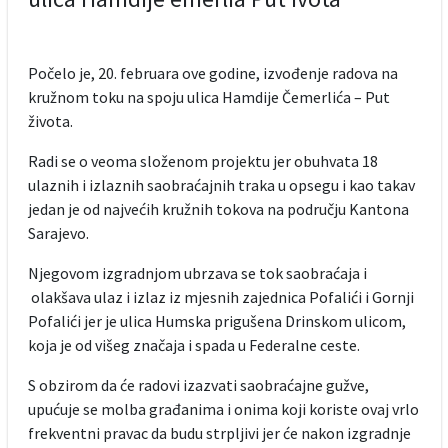
Počelo je, 20. februara ove godine, izvođenje radova na
kružnom toku na spoju ulica Hamdije Čemerlića – Put
života.
Radi se o veoma složenom projektu jer obuhvata 18
ulaznih i izlaznih saobraćajnih traka u opsegu i kao takav
jedan je od najvećih kružnih tokova na području Kantona
Sarajevo.
Njegovom izgradnjom ubrzava se tok saobraćaja i
olakšava ulaz i izlaz iz mjesnih zajednica Pofalići i Gornji
Pofalići jer je ulica Humska prigušena Drinskom ulicom,
koja je od višeg značaja i spada u Federalne ceste.
S obzirom da će radovi izazvati saobraćajne gužve,
upućuje se molba građanima i onima koji koriste ovaj vrlo
frekventni pravac da budu strpljivi jer će nakon izgradnje