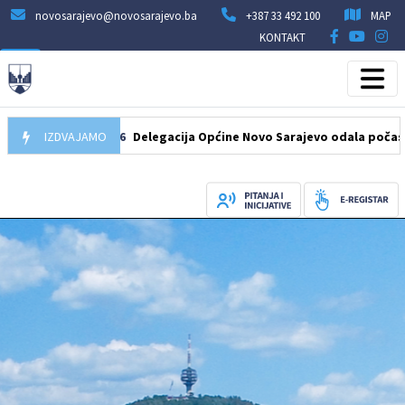
novosarajevo@novosarajevo.ba
+387 33 492 100
MAP
KONTAKT
07.08.2026
IZDVAJAMO
Delegacija Općine Novo Sarajevo odala počast šehidi