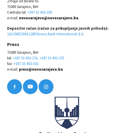
Zmaja od Bosne 55
71000 Sarajevo, BiH
Centrala tel:
+387 33 492-100
e-mail:
novosarajevo@novosarajevo.ba
Depozitni račun (račun za prikupljanje javnih prihoda):
1411965320011288 Bosna Bank International d.d.
Press
71000 Sarajevo, BiH
tel:
+387 33 492-276, +387 33 492-275
fax:
+387 33 492-342
e-mail:
press@novosarajevo.ba