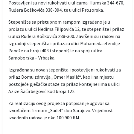
Postavljeni su novi rukohvati u ulicama: Humska 344-670,
Ruđera Boškovića 338-394, te u ulici Prozorska.
Stepenište sa pristupnom rampom izgrađeno je u
prolazu u ulici Nedima Filipovića 12, te stepenište i prilaz
u ulici Ruđera Boškovića 288-300. Završeni su i radovi na
izgradnji stepeništa i prilaza u ulici Muhameda efendije
Pandže na broju 403 i stepenište na spoju ulica
Samoborska – Vrbaska.
Izgrađena su nova stepeništa i postavljeni rukohvati za
prilaz Domu zdravlja „Omer Maslić“, kao i na mjestu
postojeće pješačke staze za prilaz kontejnerima u ulici
Azize Šaćirbegović kod broja 122.
Za realizaciju ovog projekta potpisan je ugovor sa
izvođačem firmom „Sudel“ doo Sarajevo. Vrijednost
izvedenih radova je oko 100.900 KM.