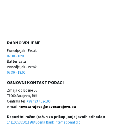
RADNO VRIJEME
Ponedjeljak - Petak
07:30 - 16:00
Šalter sala
Ponedjeljak - Petak
07:30 - 18:00
OSNOVNI KONTAKT PODACI
Zmaja od Bosne 55
71000 Sarajevo, BiH
Centrala tel:
+387 33 492-100
e-mail:
novosarajevo@novosarajevo.ba
Depozitni račun (račun za prikupljanje javnih prihoda):
1411965320011288 Bosna Bank International d.d.