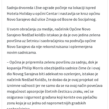
Sadnja drvoreda i žive ograde počinje na lokaciji ispred
Hotela Holiday u općini Centar i nastavlja se kroz općinu
Novo Sarajevo duž ulice Zmaja od Bosne do Socijalnog.
U svom obraćanju za medije, načelnik Općine Novo
Sarajevo Nedžad koldžo istakao je da je ovo jedina zelena
površina uz šetnicu i saobraćajnicu na području općine
Novo Sarajevo da nije rekonstruisana i oplemenjena
novim sadnicama.
– Općina je pripremila zelenu površinu za sadnju, dok je
kopanija Philip Morris obezbijedila sadnice čime će i ovaj
dio Novog Sarajeva biti adekvatno ozelenjen, istakao je
načelnik Nedžad Koldžo, te dodao da je ovaj projekat od
iznimne važnosti jer ne samo da se na ovaj način povećava
mogućnost apsorpcije štetnih čestica u zraku, već se
osigurava i sigurnost građana koji koriste ovu pješačku
zonu koja je uz jednu od naprometnijih gradskih
saobraćajnica.