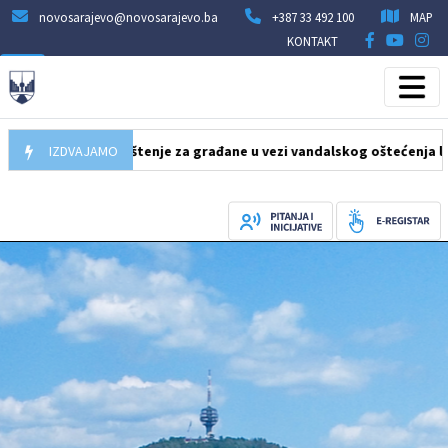
novosarajevo@novosarajevo.ba
+387 33 492 100
MAP
KONTAKT
026
Obavještenje za građane u vezi vandalskog oštećenja lifta u po
IZDVAJAMO