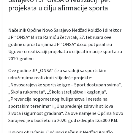
projekata u cilju afirmacije sporta
Načelnik Općine Novo Sarajevo Nedžad Koldžo i direktor
JP “ONSA“ Mirza Ramić u četvrtak, 27. februara ove
godine u prostorijama JP ”ONSA” d.o.o. potpisali su
Ugovor o realizaciji projekata u cilju afirmacije sporta za
2020. godinu.
Ove godine JP „ONSA“ će u saradnji sa sportskim
udruženjima realizirati slijedeće projekte:
„Novosarajevske sportske igre – Sport dostupan svima“,
„Škola rukometa“, „Škola streljaštva i kuglanja“,
„Prevencija nogometnog huliganstva i nereda na
sportskim terenima“ i „Unapređenje zdravih stilova
života i sigurnost građana“. Za ove namjene Općina Novo
Sarajevo je u budžetu za 2020. god izdvojila 135.000 KM.
U svom obraćanju, Općinski načelnik Nedžad Koldžo