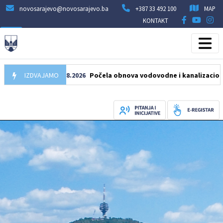
novosarajevo@novosarajevo.ba
+387 33 492 100
MAP
KONTAKT
IZDVAJAMO
05.08.2026
Počela obnova vodovodne i kanalizacione mreže 