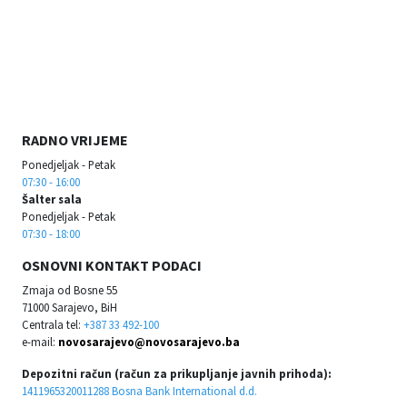
RADNO VRIJEME
Ponedjeljak - Petak
07:30 - 16:00
Šalter sala
Ponedjeljak - Petak
07:30 - 18:00
OSNOVNI KONTAKT PODACI
Zmaja od Bosne 55
71000 Sarajevo, BiH
Centrala tel:
+387 33 492-100
e-mail:
novosarajevo@novosarajevo.ba
Depozitni račun (račun za prikupljanje javnih prihoda):
1411965320011288 Bosna Bank International d.d.