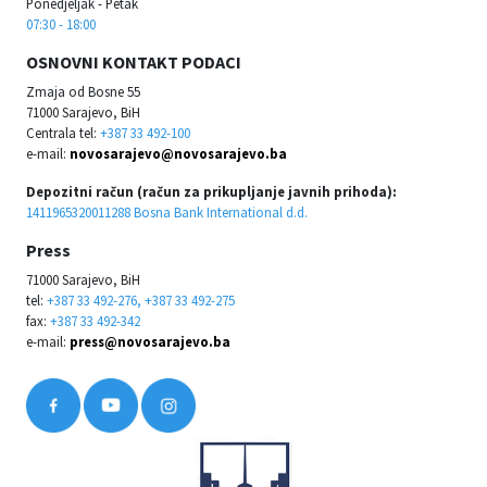
Ponedjeljak - Petak
07:30 - 18:00
OSNOVNI KONTAKT PODACI
Zmaja od Bosne 55
71000 Sarajevo, BiH
Centrala tel:
+387 33 492-100
e-mail:
novosarajevo@novosarajevo.ba
Depozitni račun (račun za prikupljanje javnih prihoda):
1411965320011288 Bosna Bank International d.d.
Press
71000 Sarajevo, BiH
tel:
+387 33 492-276, +387 33 492-275
fax:
+387 33 492-342
e-mail:
press@novosarajevo.ba