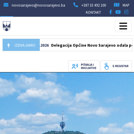
novosarajevo@novosarajevo.ba
+387 33 492 100
MAP
KONTAKT
IZDVAJAMO
07.08.2026
Delegacija Općine Novo Sarajevo odala počast še