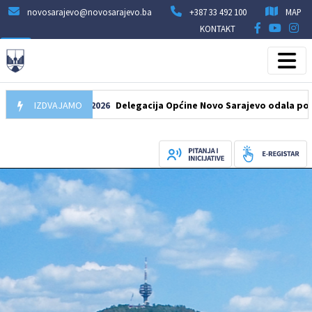
novosarajevo@novosarajevo.ba
+387 33 492 100
MAP
KONTAKT
IZDVAJAMO
07.08.2026
Delegacija Općine Novo Sarajevo odala počast še