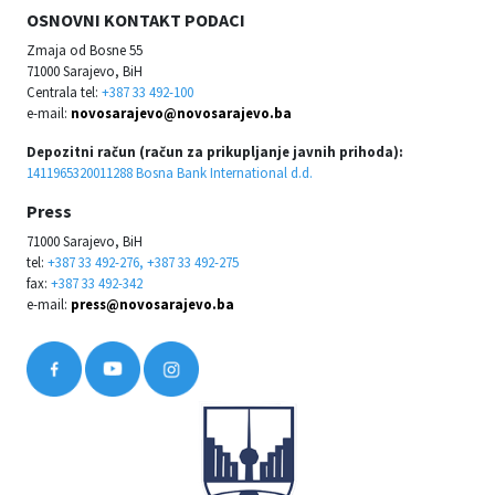
OSNOVNI KONTAKT PODACI
Zmaja od Bosne 55
71000 Sarajevo, BiH
Centrala tel:
+387 33 492-100
e-mail:
novosarajevo@novosarajevo.ba
Depozitni račun (račun za prikupljanje javnih prihoda):
1411965320011288 Bosna Bank International d.d.
Press
71000 Sarajevo, BiH
tel:
+387 33 492-276, +387 33 492-275
fax:
+387 33 492-342
e-mail:
press@novosarajevo.ba