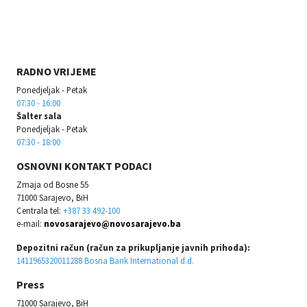
RADNO VRIJEME
Ponedjeljak - Petak
07:30 - 16:00
Šalter sala
Ponedjeljak - Petak
07:30 - 18:00
OSNOVNI KONTAKT PODACI
Zmaja od Bosne 55
71000 Sarajevo, BiH
Centrala tel:
+387 33 492-100
e-mail:
novosarajevo@novosarajevo.ba
Depozitni račun (račun za prikupljanje javnih prihoda):
1411965320011288 Bosna Bank International d.d.
Press
71000 Sarajevo, BiH