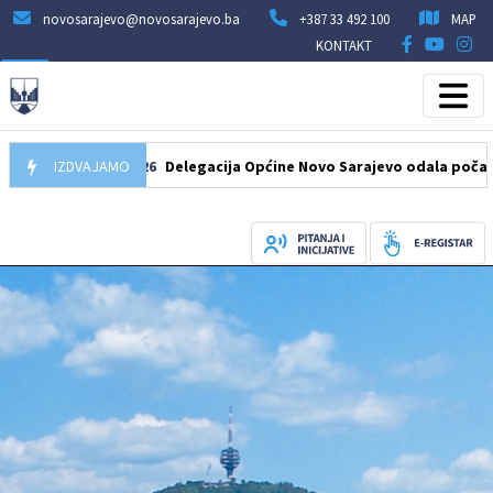
novosarajevo@novosarajevo.ba
+387 33 492 100
MAP
KONTAKT
07.08.2026
IZDVAJAMO
Delegacija Općine Novo Sarajevo odala počast šehid