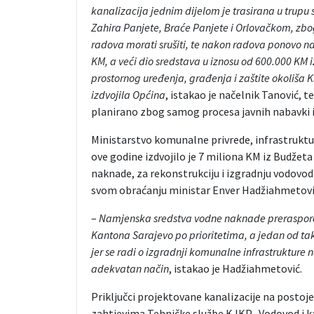
kanalizacija jednim dijelom je trasirana u trupu
Zahira Panjete, Braće Panjete i Orlovačkom, zbo
radova morati srušiti, te nakon radova ponovo napr
KM, a veći dio sredstava u iznosu od 600.000 KM i
prostornog uređenja, građenja i zaštite okoliša K
izdvojila Općina
, istakao je načelnik Tanović, t
planirano zbog samog procesa javnih nabavki i 
Ministarstvo komunalne privrede, infrastruktur
ove godine izdvojilo je 7 miliona KM iz Budže
naknade, za rekonstrukciju i izgradnju vodovod
svom obraćanju ministar Enver Hadžiahmetovi
–
Namjenska sredstva vodne naknade preraspoređ
Kantona Sarajevo po prioritetima, a jedan od tak
jer se radi o izgradnji komunalne infrastrukture n
adekvatan način
, istakao je Hadžiahmetović.
Priključci projektovane kanalizacije na posto
zahtjevima Tehničke službe KJKP „Vodovod i kana