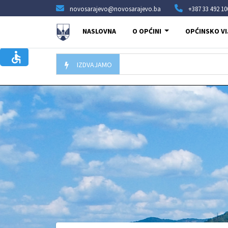
novosarajevo@novosarajevo.ba
+387 33 492 10
NASLOVNA
O OPĆINI
OPĆINSKO VI
IZDVAJAMO