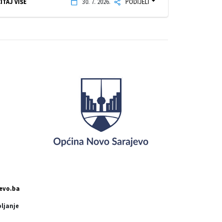
ITAJ VIŠE
30. 7. 2026.
PODIJELI
evo.ba
pljanje