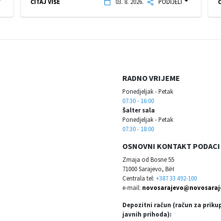
ČITAJ VIŠE
03. 8. 2026.
PODIJELI
Č
RADNO VRIJEME
Ponedjeljak - Petak
07:30 - 16:00
Šalter sala
Ponedjeljak - Petak
07:30 - 18:00
OSNOVNI KONTAKT PODACI
Zmaja od Bosne 55
71000 Sarajevo, BiH
Centrala tel:
+387 33 492-100
e-mail:
novosarajevo@novosaraj
Depozitni račun (račun za priku
javnih prihoda):