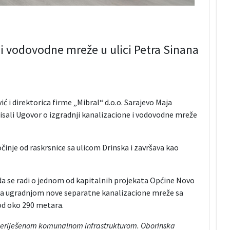
 i vodovodne mreže u ulici Petra Sinana
 i direktorica firme „Mibral“ d.o.o. Sarajevo Maja
isali Ugovor o izgradnji kanalizacione i vodovodne mreže
očinje od raskrsnice sa ulicom Drinska i završava kao
 da se radi o jednom od kapitalnih projekata Općine Novo
 sa ugradnjom nove separatne kanalizacione mreže sa
od oko 290 metara.
 neriješenom komunalnom infrastrukturom. Oborinska