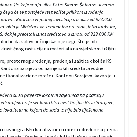
 stepeništa koje spaja ulice Petra Sinana Šaina sa ulicama
g čega će se postojeće stepenište prilikom izvođenja
aviti. Radi se o vrijednoj investiciji u iznosu od 923.000
zdvojilo je Ministarstvo komunalne privrede, infrastrukture,
S, dok je preostali iznos sredstava u iznosu od 323.000 KM
e dodao da radovi počinju kasnije nego što je bilo
drastičnog rasta cijena materijala na svjetskom tržištu.
e, prostornog uređenja, građenja i zaštite okoliša KS
ta Kantona Sarajevo od namjenskih sredstava vodne
ne i kanalizacione mreže u Kantonu Sarajevo, kazao je u
ć.
ena su za projekte lokalnih zajednica na području
vih projekata je svakako bio i ovaj Općine Novo Sarajevo,
a lokalitetu na kojem do sada to nije bilo riješeno na
jeću javnu gradsku kanalizacionu mrežu određeni su prema
lizacija“ Sarajevo, koja će biti uključena u realizaciju