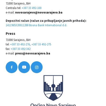
71000 Sarajevo, BiH
Centrala tel:
+387 33 492-100
e-mail:
novosarajevo@novosarajevo.ba
Depozitni račun (račun za prikupljanje javnih prihoda):
1411965320011288 Bosna Bank International d.d.
Press
71000 Sarajevo, BiH
tel:
+387 33 492-276, +387 33 492-275
fax:
+387 33 492-342
e-mail:
press@novosarajevo.ba