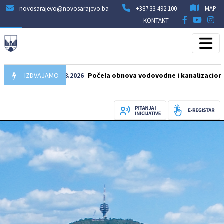
novosarajevo@novosarajevo.ba
+387 33 492 100
MAP
KONTAKT
IZDVAJAMO
05.08.2026
Počela obnova vodovodne i kanalizacione mreže 