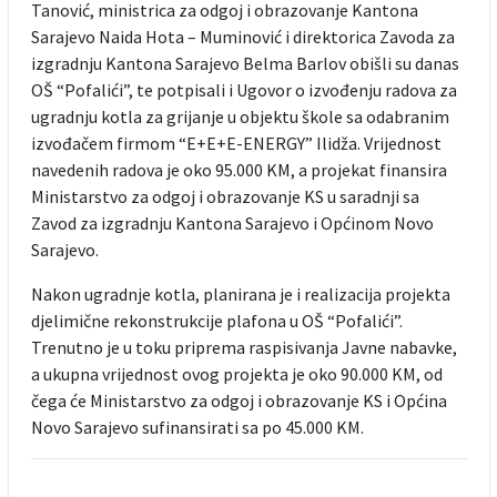
Tanović, ministrica za odgoj i obrazovanje Kantona
Sarajevo Naida Hota – Muminović i direktorica Zavoda za
izgradnju Kantona Sarajevo Belma Barlov obišli su danas
OŠ “Pofalići”, te potpisali i Ugovor o izvođenju radova za
ugradnju kotla za grijanje u objektu škole sa odabranim
izvođačem firmom “E+E+E-ENERGY” Ilidža. Vrijednost
navedenih radova je oko 95.000 KM, a projekat finansira
Ministarstvo za odgoj i obrazovanje KS u saradnji sa
Zavod za izgradnju Kantona Sarajevo i Općinom Novo
Sarajevo.
Nakon ugradnje kotla, planirana je i realizacija projekta
djelimične rekonstrukcije plafona u OŠ “Pofalići”.
Trenutno je u toku priprema raspisivanja Javne nabavke,
a ukupna vrijednost ovog projekta je oko 90.000 KM, od
čega će Ministarstvo za odgoj i obrazovanje KS i Općina
Novo Sarajevo sufinansirati sa po 45.000 KM.