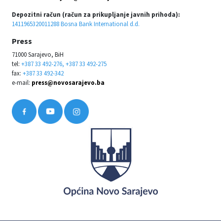
Depozitni račun (račun za prikupljanje javnih prihoda):
1411965320011288 Bosna Bank International d.d.
Press
71000 Sarajevo, BiH
tel:
+387 33 492-276, +387 33 492-275
fax:
+387 33 492-342
e-mail:
press@novosarajevo.ba