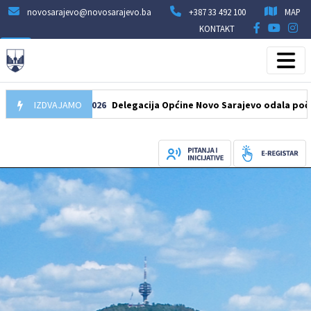
novosarajevo@novosarajevo.ba
+387 33 492 100
MAP
KONTAKT
IZDVAJAMO
07.08.2026
Delegacija Općine Novo Sarajevo odala počast šehi