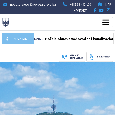
novosarajevo@novosarajevo.ba
+387 33 492 100
MAP
KONTAKT
IZDVAJAMO
05.08.2026
Počela obnova vodovodne i kanalizacione mreže u