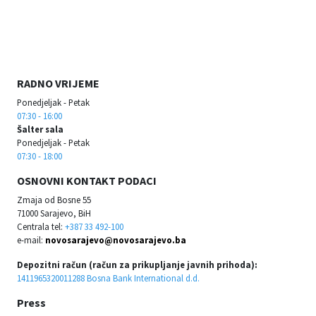
RADNO VRIJEME
Ponedjeljak - Petak
07:30 - 16:00
Šalter sala
Ponedjeljak - Petak
07:30 - 18:00
OSNOVNI KONTAKT PODACI
Zmaja od Bosne 55
71000 Sarajevo, BiH
Centrala tel:
+387 33 492-100
e-mail:
novosarajevo@novosarajevo.ba
Depozitni račun (račun za prikupljanje javnih prihoda):
1411965320011288 Bosna Bank International d.d.
Press