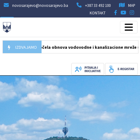
novosarajevo@novosarajevo.ba
+387 33 492 100
MAP
KONTAKT
05.08.2026
IZDVAJAMO
Počela obnova vodovodne i kanalizacione mreže u ulici H