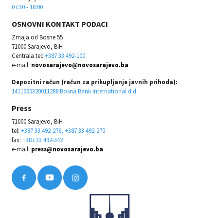
07:30 - 18:00
OSNOVNI KONTAKT PODACI
Zmaja od Bosne 55
71000 Sarajevo, BiH
Centrala tel:
+387 33 492-100
e-mail:
novosarajevo@novosarajevo.ba
Depozitni račun (račun za prikupljanje javnih prihoda):
1411965320011288 Bosna Bank International d.d.
Press
71000 Sarajevo, BiH
tel:
+387 33 492-276, +387 33 492-275
fax:
+387 33 492-342
e-mail:
press@novosarajevo.ba