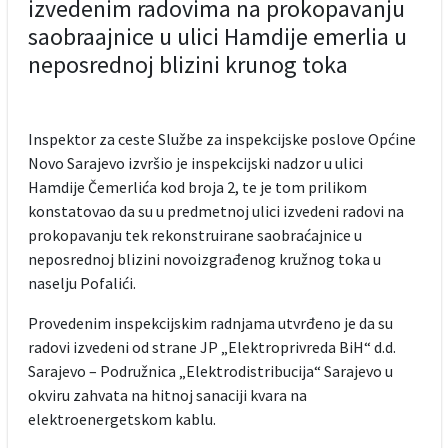
izvedenim radovima na prokopavanju
saobraajnice u ulici Hamdije emerlia u
neposrednoj blizini krunog toka
Inspektor za ceste Službe za inspekcijske poslove Općine
Novo Sarajevo izvršio je inspekcijski nadzor u ulici
Hamdije Čemerlića kod broja 2, te je tom prilikom
konstatovao da su u predmetnoj ulici izvedeni radovi na
prokopavanju tek rekonstruirane saobraćajnice u
neposrednoj blizini novoizgrađenog kružnog toka u
naselju Pofalići.
Provedenim inspekcijskim radnjama utvrđeno je da su
radovi izvedeni od strane JP „Elektroprivreda BiH“ d.d.
Sarajevo – Podružnica „Elektrodistribucija“ Sarajevo u
okviru zahvata na hitnoj sanaciji kvara na
elektroenergetskom kablu.