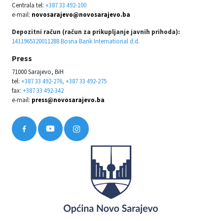
Centrala tel:
+387 33 492-100
e-mail:
novosarajevo@novosarajevo.ba
Depozitni račun (račun za prikupljanje javnih prihoda):
1411965320011288 Bosna Bank International d.d.
Press
71000 Sarajevo, BiH
tel:
+387 33 492-276, +387 33 492-275
fax:
+387 33 492-342
e-mail:
press@novosarajevo.ba