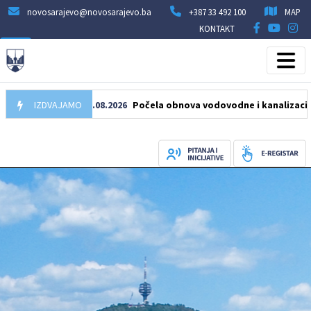
novosarajevo@novosarajevo.ba
+387 33 492 100
MAP
KONTAKT
IZDVAJAMO
05.08.2026
Počela obnova vodovodne i kanalizacione mrež