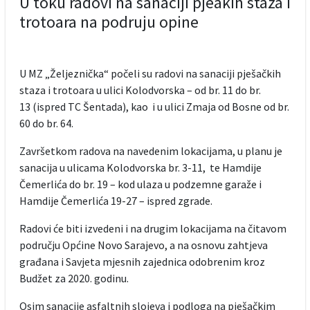
U toku radovi na sanaciji pjeakih staza i
trotoara na podruju opine
U MZ „Željeznička“ počeli su radovi na sanaciji pješačkih
staza i trotoara u ulici Kolodvorska – od br. 11 do br.
13 (ispred TC Šentada), kao i u ulici Zmaja od Bosne od br.
60 do br. 64.
Završetkom radova na navedenim lokacijama, u planu je
sanacija u ulicama Kolodvorska br. 3-11, te Hamdije
Čemerlića do br. 19 – kod ulaza u podzemne garaže i
Hamdije Čemerlića 19-27 – ispred zgrade.
Radovi će biti izvedeni i na drugim lokacijama na čitavom
području Općine Novo Sarajevo, a na osnovu zahtjeva
građana i Savjeta mjesnih zajednica odobrenim kroz
Budžet za 2020. godinu.
Osim sanacije asfaltnih slojeva i podloga na pješačkim