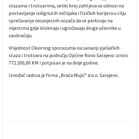
stazama i trotoarima, veliki broj zahtjeva se odnosi na
postavljanje izdignutih ivičnjaka i fizičkih barijera u cilju
sprečavanja nesavjesnih vozača da se parkiraju na
mjestima gdje blokiraju i ugrožavaju druge učesnike u
saobraćaju.
Vrijednost Okvirnog sporazuma na sanaciji pješačkih
staza i trotoara na području Općine Novo Sarajevo iznosi
772.200,00 KM i potpisan je na dvije godine.
Izvođač radova je firma „Braća Mujić“ d.o.o. Sarajevo.