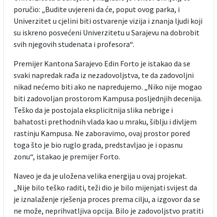
poručio: „Budite uvjereni da će, poput ovog parka, i
Univerzitet u cjelini biti ostvarenje vizija i znanja ljudi koji
su iskreno posvećeni Univerzitetu u Sarajevu na dobrobit
svih njegovih studenata i profesora“.
Premijer Kantona Sarajevo Edin Forto je istakao da se
svaki napredak rađa iz nezadovoljstva, te da zadovoljni
nikad nećemo biti ako ne napredujemo. „Niko nije mogao
biti zadovoljan prostorom Kampusa posljednjih decenija.
Teško da je postojala eksplicitnija slika nebrige i
bahatosti prethodnih vlada kao u mraku, šiblju i divljem
rastinju Kampusa. Ne zaboravimo, ovaj prostor pored
toga što je bio ruglo grada, predstavljao je i opasnu
zonu“, istakao je premijer Forto.
Naveo je da je uložena velika energija u ovaj projekat.
„Nije bilo teško raditi, teži dio je bilo mijenjati svijest da
je iznalaženje rješenja proces prema cilju, a izgovor da se
ne može, neprihvatljiva opcija. Bilo je zadovoljstvo pratiti