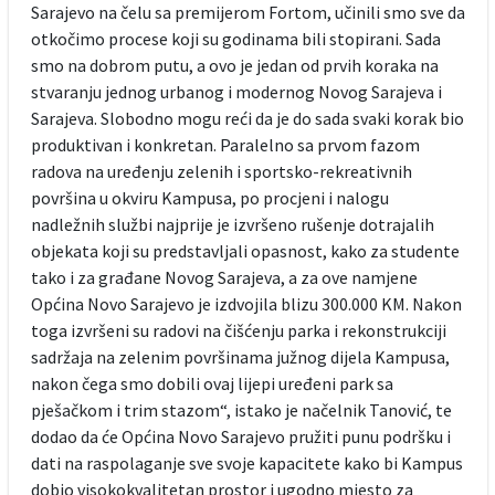
Sarajevo na čelu sa premijerom Fortom, učinili smo sve da
otkočimo procese koji su godinama bili stopirani. Sada
smo na dobrom putu, a ovo je jedan od prvih koraka na
stvaranju jednog urbanog i modernog Novog Sarajeva i
Sarajeva. Slobodno mogu reći da je do sada svaki korak bio
produktivan i konkretan. Paralelno sa prvom fazom
radova na uređenju zelenih i sportsko-rekreativnih
površina u okviru Kampusa, po procjeni i nalogu
nadležnih službi najprije je izvršeno rušenje dotrajalih
objekata koji su predstavljali opasnost, kako za studente
tako i za građane Novog Sarajeva, a za ove namjene
Općina Novo Sarajevo je izdvojila blizu 300.000 KM. Nakon
toga izvršeni su radovi na čišćenju parka i rekonstrukciji
sadržaja na zelenim površinama južnog dijela Kampusa,
nakon čega smo dobili ovaj lijepi uređeni park sa
pješačkom i trim stazom“, istako je načelnik Tanović, te
dodao da će Općina Novo Sarajevo pružiti punu podršku i
dati na raspolaganje sve svoje kapacitete kako bi Kampus
dobio visokokvalitetan prostor i ugodno mjesto za