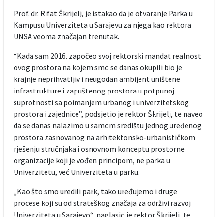
Prof. dr. Rifat Škrijelj, je istakao da je otvaranje Parka u
Kampusu Univerziteta u Sarajevu za njega kao rektora
UNSA veoma značajan trenutak.
“Kada sam 2016. započeo svoj rektorski mandat realnost
ovog prostora na kojem smo se danas okupili bio je
krajnje neprihvatljiv i neugodan ambijent uništene
infrastrukture i zapuštenog prostora u potpunoj
suprotnosti sa poimanjem urbanog i univerzitetskog
prostora i zajednice”, podsjetio je rektor Škrijelj, te naveo
da se danas nalazimo u samom središtu jednog uređenog
prostora zasnovanog na arhitektonsko-urbanističkom
rješenju stručnjaka i osnovnom konceptu prostorne
organizacije koji je vođen principom, ne parka u
Univerzitetu, već Univerziteta u parku.
„Kao što smo uredili park, tako uređujemo i druge
procese koji su od strateškog značaja za održivi razvoj
Univerziteta u Sarajevo“, naglasio je rektor Škrijelj, te