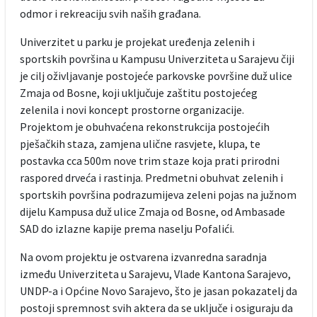
odmor i rekreaciju svih naših građana.
Univerzitet u parku je projekat uređenja zelenih i
sportskih površina u Kampusu Univerziteta u Sarajevu čiji
je cilj oživljavanje postojeće parkovske površine duž ulice
Zmaja od Bosne, koji uključuje zaštitu postojećeg
zelenila i novi koncept prostorne organizacije.
Projektom je obuhvaćena rekonstrukcija postojećih
pješačkih staza, zamjena ulične rasvjete, klupa, te
postavka cca 500m nove trim staze koja prati prirodni
raspored drveća i rastinja. Predmetni obuhvat zelenih i
sportskih površina podrazumijeva zeleni pojas na južnom
dijelu Kampusa duž ulice Zmaja od Bosne, od Ambasade
SAD do izlazne kapije prema naselju Pofalići.
Na ovom projektu je ostvarena izvanredna saradnja
između Univerziteta u Sarajevu, Vlade Kantona Sarajevo,
UNDP-a i Općine Novo Sarajevo, što je jasan pokazatelj da
postoji spremnost svih aktera da se uključe i osiguraju da