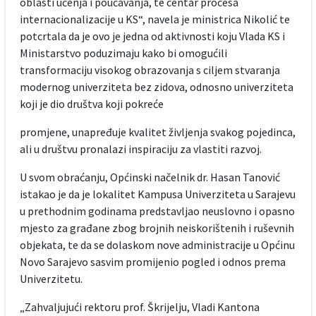
oblasti učenja i poučavanja, te centar procesa
internacionalizacije u KS“, navela je ministrica Nikolić te
potcrtala da je ovo je jedna od aktivnosti koju Vlada KS i
Ministarstvo poduzimaju kako bi omogućili
transformaciju visokog obrazovanja s ciljem stvaranja
modernog univerziteta bez zidova, odnosno univerziteta
koji je dio društva koji pokreće
promjene, unapređuje kvalitet življenja svakog pojedinca,
ali u društvu pronalazi inspiraciju za vlastiti razvoj.
U svom obraćanju, Općinski načelnik dr. Hasan Tanović
istakao je da je lokalitet Kampusa Univerziteta u Sarajevu
u prethodnim godinama predstavljao neuslovno i opasno
mjesto za građane zbog brojnih neiskorištenih i ruševnih
objekata, te da se dolaskom nove administracije u Općinu
Novo Sarajevo sasvim promijenio pogled i odnos prema
Univerzitetu.
„Zahvaljujući rektoru prof. Škrijelju, Vladi Kantona