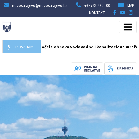
novosarajevo@novosarajevo.ba
+387 33 492 100
MAP
KONTAKT
5.08.2026
IZDVAJAMO
Počela obnova vodovodne i kanalizacione mreže u ulici Hu