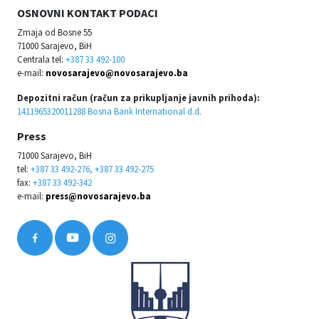
OSNOVNI KONTAKT PODACI
Zmaja od Bosne 55
71000 Sarajevo, BiH
Centrala tel:
+387 33 492-100
e-mail:
novosarajevo@novosarajevo.ba
Depozitni račun (račun za prikupljanje javnih prihoda):
1411965320011288 Bosna Bank International d.d.
Press
71000 Sarajevo, BiH
tel:
+387 33 492-276, +387 33 492-275
fax:
+387 33 492-342
e-mail:
press@novosarajevo.ba