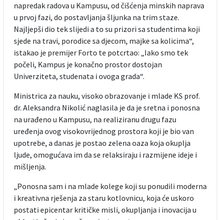
napredak radova u Kampusu, od čišćenja minskih naprava
u prvoj fazi, do postavljanja šljunka na trim staze.
Najljepši dio tek slijedi a to su prizori sa studentima koji
sjede na travi, porodice sa djecom, majke sa kolicima“,
istakao je premijer Forto te potcrtao: „Iako smo tek
počeli, Kampus je konačno prostor dostojan
Univerziteta, studenata i ovoga grada“.
Ministrica za nauku, visoko obrazovanje i mlade KS prof.
dr. Aleksandra Nikolić naglasila je da je sretna i ponosna
na urađeno u Kampusu, na realiziranu drugu fazu
uređenja ovog visokovrijednog prostora koji je bio van
upotrebe, a danas je postao zelena oaza koja okuplja
ljude, omogućava im da se relaksiraju i razmijene ideje i
mišljenja.
„Ponosna sam i na mlade kolege koji su ponudili moderna
i kreativna rješenja za staru kotlovnicu, koja će uskoro
postati epicentar kritičke misli, okupljanja i inovacija u