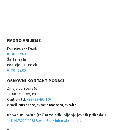
RADNO VRIJEME
Ponedjeljak - Petak
07:30 - 16:00
Šalter sala
Ponedjeljak - Petak
07:30 - 18:00
OSNOVNI KONTAKT PODACI
Zmaja od Bosne 55
71000 Sarajevo, BiH
Centrala tel:
+387 33 492-100
e-mail:
novosarajevo@novosarajevo.ba
Depozitni račun (račun za prikupljanje javnih prihoda):
1411965320011288 Bosna Bank International d.d.