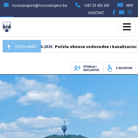
novosarajevo@novosarajevo.ba
+387 33 492 100
MAP
KONTAKT
IZDVAJAMO
05.08.2026
Počela obnova vodovodne i kanalizacione mreže 